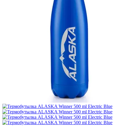
3
−44%