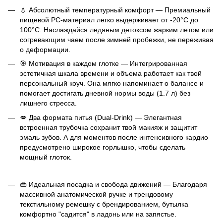
💧 Абсолютный температурный комфорт — Премиальный
пищевой PC-материал легко выдерживает от -20°C до
100°C. Наслаждайся ледяным детоксом жарким летом или
согревающим чаем после зимней пробежки, не переживая
о деформации.
🎯 Мотивация в каждом глотке — Интегрированная
эстетичная шкала времени и объема работает как твой
персональный коуч. Она мягко напоминает о балансе и
помогает достигать дневной нормы воды (1.7 л) без
лишнего стресса.
💋 Два формата питья (Dual-Drink) — Элегантная
встроенная трубочка сохранит твой макияж и защитит
эмаль зубов. А для моментов после интенсивного кардио
предусмотрено широкое горлышко, чтобы сделать
мощный глоток.
👜 Идеальная посадка и свобода движений — Благодаря
массивной анатомической ручке и трендовому
текстильному ремешку с брендированием, бутылка
комфортно "садится" в ладонь или на запястье.