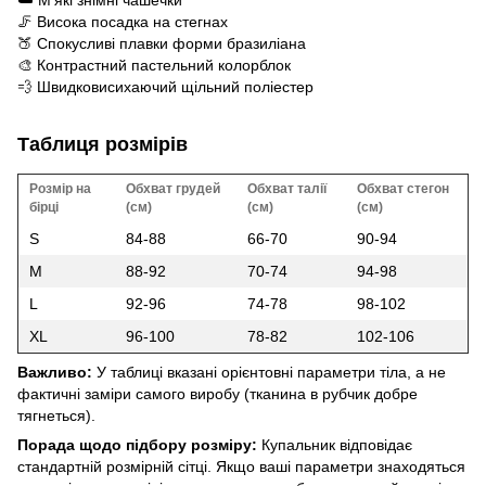
☁️ М'які знімні чашечки
🦵 Висока посадка на стегнах
🍑 Спокусливі плавки форми бразиліана
🎨 Контрастний пастельний колорблок
💨 Швидковисихаючий щільний поліестер
Таблиця розмірів
Розмір на
Обхват грудей
Обхват талії
Обхват стегон
бірці
(см)
(см)
(см)
S
84-88
66-70
90-94
M
88-92
70-74
94-98
L
92-96
74-78
98-102
XL
96-100
78-82
102-106
Важливо:
У таблиці вказані орієнтовні параметри тіла, а не
фактичні заміри самого виробу (тканина в рубчик добре
тягнеться).
Порада щодо підбору розміру:
Купальник відповідає
стандартній розмірній сітці. Якщо ваші параметри знаходяться