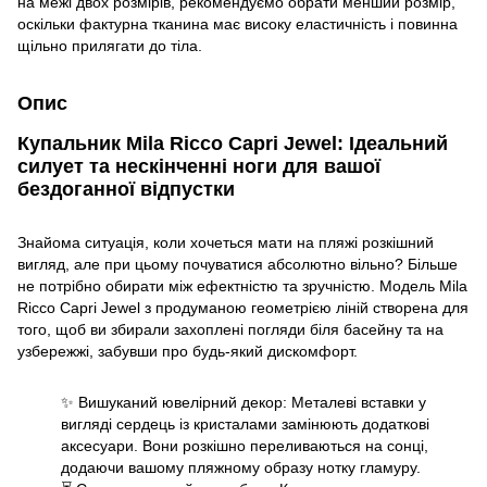
на межі двох розмірів, рекомендуємо обрати менший розмір,
оскільки фактурна тканина має високу еластичність і повинна
щільно прилягати до тіла.
Опис
Купальник Mila Ricco Capri Jewel: Ідеальний
силует та нескінченні ноги для вашої
бездоганної відпустки
Знайома ситуація, коли хочеться мати на пляжі розкішний
вигляд, але при цьому почуватися абсолютно вільно? Більше
не потрібно обирати між ефектністю та зручністю. Модель Mila
Ricco Capri Jewel з продуманою геометрією ліній створена для
того, щоб ви збирали захоплені погляди біля басейну та на
узбережжі, забувши про будь-який дискомфорт.
✨ Вишуканий ювелірний декор: Металеві вставки у
вигляді сердець із кристалами замінюють додаткові
аксесуари. Вони розкішно переливаються на сонці,
додаючи вашому пляжному образу нотку гламуру.