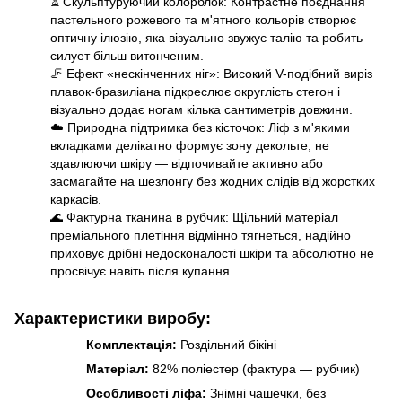
⏳ Скульптуруючий колорблок: Контрастне поєднання
пастельного рожевого та м'ятного кольорів створює
оптичну ілюзію, яка візуально звужує талію та робить
силует більш витонченим.
🦵 Ефект «нескінченних ніг»: Високий V-подібний виріз
плавок-бразиліана підкреслює округлість стегон і
візуально додає ногам кілька сантиметрів довжини.
☁️ Природна підтримка без кісточок: Ліф з м'якими
вкладками делікатно формує зону декольте, не
здавлюючи шкіру — відпочивайте активно або
засмагайте на шезлонгу без жодних слідів від жорстких
каркасів.
🌊 Фактурна тканина в рубчик: Щільний матеріал
преміального плетіння відмінно тягнеться, надійно
приховує дрібні недосконалості шкіри та абсолютно не
просвічує навіть після купання.
Характеристики виробу
:
Комплектація:
Роздільний бікіні
Матеріал:
82% поліестер (фактура — рубчик)
Особливості ліфа:
Знімні чашечки, без