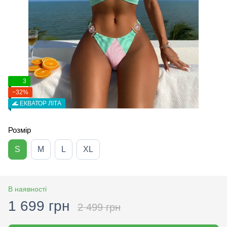
3
−32%
🌊 ЕКВАТОР ЛІТА
Розмір
S
M
L
XL
В наявності
1 699 грн
2 499 грн