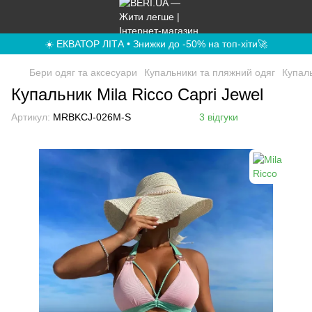
☀️ ЕКВАТОР ЛІТА • Знижки до -50% на топ-хіти🚀
Бери одяг та аксесуари
Купальники та пляжний одяг
Купал
Купальник Mila Ricco Capri Jewel
Артикул:
MRBKCJ-026M-S
3 відгуки