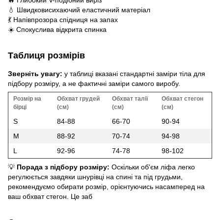
🔥 Глибокий V-подібний виріз
💧 Швидковисихаючий еластичний матеріал
💃 Напівпрозора спідниця на запах
☀️ Спокуслива відкрита спинка
Таблиця розмірів
Зверніть увагу:
у таблиці вказані стандартні заміри тіла для
підбору розміру, а не фактичні заміри самого виробу.
Розмір на
Обхват грудей
Обхват талії
Обхват стегон
бірці
(см)
(см)
(см)
S
84-88
66-70
90-94
M
88-92
70-74
94-98
L
92-96
74-78
98-102
💡
Порада з підбору розміру:
Оскільки об'єм ліфа легко
регулюється завдяки шнурівці на спині та під грудьми,
рекомендуємо обирати розмір, орієнтуючись насамперед на
ваш обхват стегон. Це заб