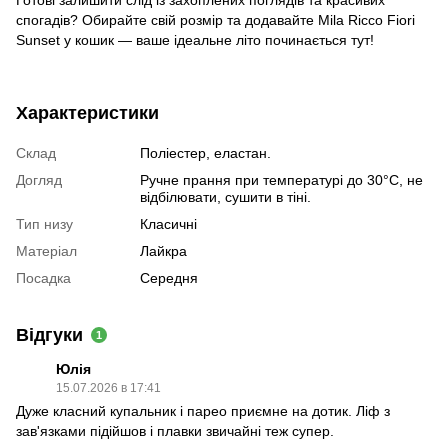
спогадів? Обирайте свій розмір та додавайте Mila Ricco Fiori
Sunset у кошик — ваше ідеальне літо починається тут!
Характеристики
Склад
Поліестер, еластан.
Догляд
Ручне прання при температурі до 30°C, не
відбілювати, сушити в тіні.
Тип низу
Класичні
Матеріал
Лайкра
Посадка
Середня
Відгуки
1
Юлія
15.07.2026 в 17:41
Дуже класний купальник і парео приємне на дотик. Ліф з
зав'язками підійшов і плавки звичайні теж супер.