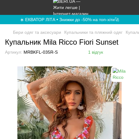
☀️ ЕКВАТОР ЛІТА • Знижки до -50% на топ-хіти🚀
Бери одяг та аксесуари
Купальники та пляжний одяг
Купал
Купальник Mila Ricco Fiori Sunset
Артикул:
MRBKFL-035R-S
1 відгук