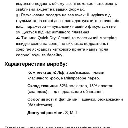
візуально додають об'єму в зоні декольте і створюють
звабливий акцент на ваших формах.
🎀 Регульована посадка на зав'язках: Шнурівка під
грудьми та на спині дозволяє адаптувати топ точно під
ваші параметри — купальник надійно фіксується і не
зміщується під час активного плавання.
🌊 Тканина Quick-Dry: Легкий та еластичний матеріал
швидко сохне на сонці, не викликає подразнень і
зберігає яскравість квіткового принта навіть після
солоної води та басейну.
Характеристики
виробу:
Комплектація:
Ліф із зав'язками, плавки
класичного крою, напівпрозоре парео.
Склад тканини:
82% поліестер, 18% еластан
(спандекс) — для ідеального облягання.
Особливості ліфа:
Знімні чашечки, безкаркасний
(без кісточок).
Доступні розміри:
S, M, L.
Готові залишити слід із захоплених поглядів та красивих