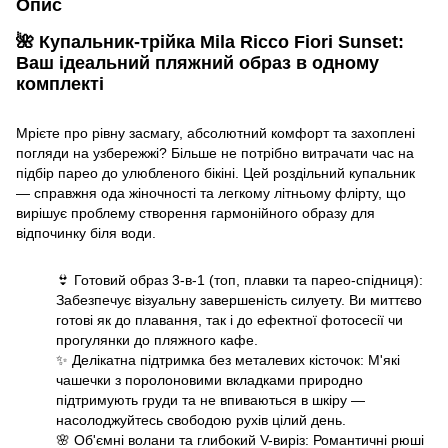
Опис
🌺 Купальник-трійка Mila Ricco Fiori Sunset:
Ваш ідеальний пляжний образ в одному
комплекті
Мрієте про рівну засмагу, абсолютний комфорт та захоплені
погляди на узбережжі? Більше не потрібно витрачати час на
підбір парео до улюбленого бікіні. Цей роздільний купальник
— справжня ода жіночності та легкому літньому флірту, що
вирішує проблему створення гармонійного образу для
відпочинку біля води.
👙 Готовий образ 3-в-1 (топ, плавки та парео-спідниця):
Забезпечує візуальну завершеність силуету. Ви миттєво
готові як до плавання, так і до ефектної фотосесії чи
прогулянки до пляжного кафе.
✨ Делікатна підтримка без металевих кісточок: М'які
чашечки з поролоновими вкладками природно
підтримують груди та не впиваються в шкіру —
насолоджуйтесь свободою рухів цілий день.
🌸 Об'ємні волани та глибокий V-виріз: Романтичні рюші