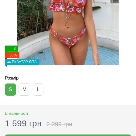
3
−30%
🌊 ЕКВАТОР ЛІТА
Розмір
S
M
L
В наявності
1 599 грн
2 299 грн