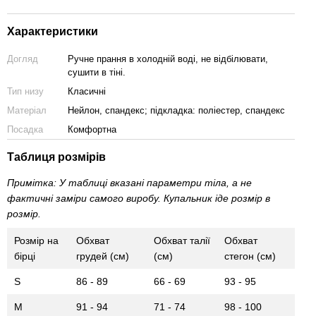
Характеристики
Догляд
Ручне прання в холодній воді, не відбілювати,
сушити в тіні.
Тип низу
Класичні
Матеріал
Нейлон, спандекс; підкладка: поліестер, спандекс
Посадка
Комфортна
Таблиця розмірів
Примітка: У таблиці вказані параметри тіла, а не
фактичні заміри самого виробу. Купальник іде розмір в
розмір.
Розмір на
Обхват
Обхват талії
Обхват
бірці
грудей (см)
(см)
стегон (см)
S
86 - 89
66 - 69
93 - 95
M
91 - 94
71 - 74
98 - 100