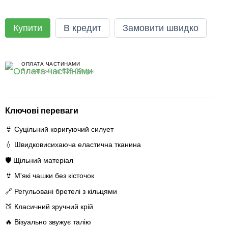
Купити
В кредит
Замовити швидко
ОПЛАТА ЧАСТИНАМИ
3 платежі по 633.00 грн
Ключові переваги
👙 Суцільний коригуючий силует
💧 Швидковисихаюча еластична тканина
🛡️ Щільний матеріал
👙 М'які чашки без кісточок
🔗 Регульовані бретелі з кільцями
🍑 Класичний зручний крій
🔥 Візуально звужує талію