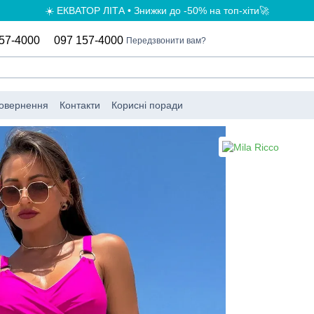
☀️ ЕКВАТОР ЛІТА • Знижки до -50% на топ-хіти🚀
57-4000
097 157-4000
Передзвонити вам?
повернення
Контакти
Корисні поради