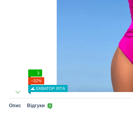
3
−32%
🌊 ЕКВАТОР ЛІТА
Опис
Відгуки
4