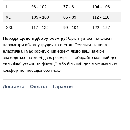
L
98 - 102
77 - 81
104 - 108
XL
105 - 109
85 - 89
112 - 116
XXL
117 - 122
99 - 104
122 - 127
Порада щодо підбору розміру:
Орієнтуйтеся на власні
параметри обхвату грудей та стегон. Оскільки тканина
еластична і має коригуючий ефект, якщо ваші заміри
знаходяться на межі двох розмірів — обирайте менший для
сильнішої утяжки та фіксації, або більший для максимально
комфортної посадки без тиску.
Доставка
Оплата
Гарантія