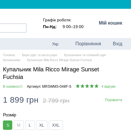
Графік роботи:
Мій кошик
Пн-Нд:
9:00–19:00
Порівняння
Вхід
Укр
Головна
Бери одяг та аксесуари
Купальники та пляжний одяг
Купальники
Купальник Mila Ricco Mirage Sunset Fuchsia
Купальник Mila Ricco Mirage Sunset
Fuchsia
В наявності
Артикул: MRSWMS-048F-S
4 відгуки
1 899 грн
2 799 грн
Порівняти
Розмір
S
M
L
XL
XXL