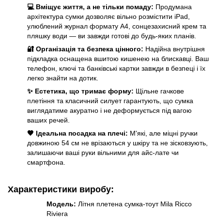
💻 Вміщує життя, а не тільки помаду:
Продумана
архітектура сумки дозволяє вільно розмістити iPad,
улюблений журнал формату А4, сонцезахисний крем та
пляшку води — ви завжди готові до будь-яких планів.
🔐 Організація та безпека цінного:
Надійна внутрішня
підкладка оснащена вшитою кишенею на блискавці. Ваш
телефон, ключі та банківські картки завжди в безпеці і їх
легко знайти на дотик.
✨ Естетика, що тримає форму:
Щільне гачкове
плетіння та класичний силует гарантують, що сумка
виглядатиме акуратно і не деформується під вагою
ваших речей.
🤎 Ідеальна посадка на плечі:
М'які, але міцні ручки
довжиною 54 см не врізаються у шкіру та не зісковзують,
залишаючи ваші руки вільними для айс-лате чи
смартфона.
Характеристики виробу:
Модель:
Літня плетена сумка-тоут Mila Ricco
Riviera