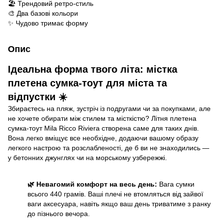
🏖️ Трендовий ретро-стиль
🎨 Два базові кольори
✨ Чудово тримає форму
Опис
Ідеальна форма твого літа: містка
плетена сумка-тоут для міста та
відпустки ☀️
Збираєтесь на пляж, зустріч із подругами чи за покупками, але
не хочете обирати між стилем та місткістю? Літня плетена
сумка-тоут Mila Ricco Riviera створена саме для таких днів.
Вона легко вміщує все необхідне, додаючи вашому образу
легкого настрою та розслабленості, де б ви не знаходились —
у бетонних джунглях чи на морському узбережжі.
🌿 Невагомий комфорт на весь день:
Вага сумки
всього 440 грамів. Ваші плечі не втомляться від зайвої
ваги аксесуара, навіть якщо ваш день триватиме з ранку
до пізнього вечора.