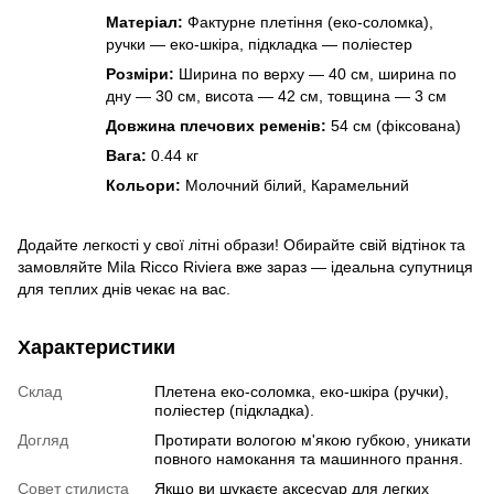
Матеріал:
Фактурне плетіння (еко-соломка),
ручки — еко-шкіра, підкладка — поліестер
Розміри:
Ширина по верху — 40 см, ширина по
дну — 30 см, висота — 42 см, товщина — 3 см
Довжина плечових ременів:
54 см (фіксована)
Вага:
0.44 кг
Кольори:
Молочний білий, Карамельний
Додайте легкості у свої літні образи! Обирайте свій відтінок та
замовляйте Mila Ricco Riviera вже зараз — ідеальна супутниця
для теплих днів чекає на вас.
Характеристики
Склад
Плетена еко-соломка, еко-шкіра (ручки),
поліестер (підкладка).
Догляд
Протирати вологою м'якою губкою, уникати
повного намокання та машинного прання.
Совет стилиста
Якщо ви шукаєте аксесуар для легких