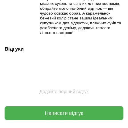
міських суконь та світлих лляних костюмів,
обирайте молочно-білий відтінок — він
чудово освіжає образ. А карамельно-
бежевий колір стане вашим ідеальним
супутником для відпустки, пляжних луків та
улюбленого деніму, додаючи теплого
літнього настрою!
Відгуки
Додайте перший відгук
Написати відгук