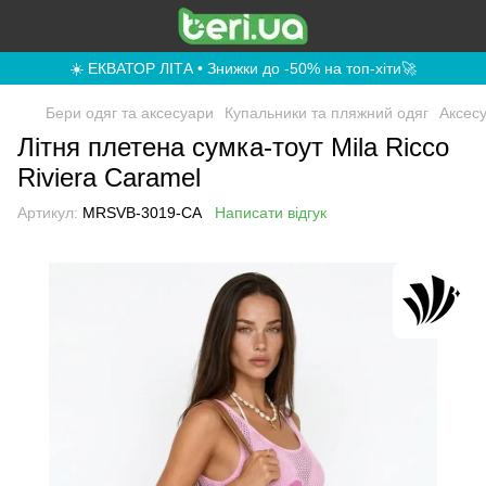
☀️ ЕКВАТОР ЛІТА • Знижки до -50% на топ-хіти🚀
Бери одяг та аксесуари
Купальники та пляжний одяг
Аксес
Літня плетена сумка-тоут Mila Ricco
Riviera Caramel
Артикул:
MRSVB-3019-CA
Написати відгук