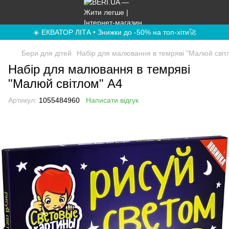
☀️ ЕКВАТОР ЛІТА • Знижки до -50% на топ-хіти🚀
Бери для дітей
Набір для малювання в темряві "Малюй світ
Набір для малювання в темряві
"Малюй світлом" A4
Артикул:
1055484960
Написати відгук