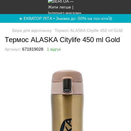
☀️ ЕКВАТОР ЛІТА • Знижки до -50% на топ-хіти🚀
Бери для відпочинку
Термос ALASKA Citylife 450 ml Gold
Термос ALASKA Citylife 450 ml Gold
Артикул:
671819028
1 відгук