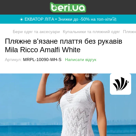
☀️ ЕКВАТОР ЛІТА • Знижки до -50% на топ-хіти🚀
Бери одяг та аксесуари
Купальники та пляжний одяг
Пляжн
Пляжне в'язане плаття без рукавів
Mila Ricco Amalfi White
Артикул:
MRPL-10090-WH-S
Написати відгук