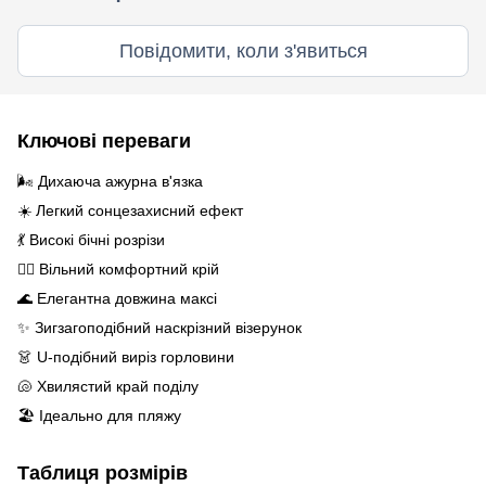
Повідомити, коли з'явиться
Ключові переваги
🌬️ Дихаюча ажурна в'язка
☀️ Легкий сонцезахисний ефект
💃 Високі бічні розрізи
🧘‍♀️ Вільний комфортний крій
🌊 Елегантна довжина максі
✨ Зигзагоподібний наскрізний візерунок
👗 U-подібний виріз горловини
🐚 Хвилястий край поділу
🏖️ Ідеально для пляжу
Таблиця розмірів