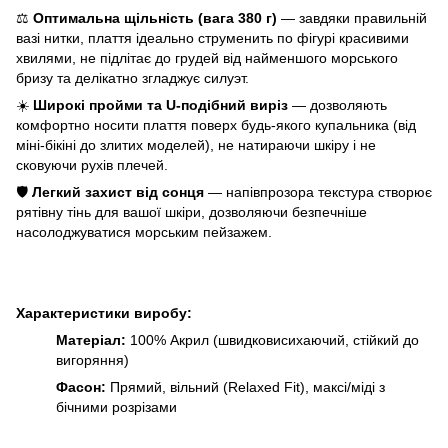
⚖️
Оптимальна щільність (вага 380 г)
— завдяки правильній
вазі нитки, плаття ідеально струменить по фігурі красивими
хвилями, не підлітає до грудей від найменшого морського
бризу та делікатно згладжує силуэт.
☀️
Широкі пройми та U-подібний виріз
— дозволяють
комфортно носити плаття поверх будь-якого купальника (від
міні-бікіні до злитих моделей), не натираючи шкіру і не
сковуючи рухів плечей.
🛡️
Легкий захист від сонця
— напівпрозора текстура створює
рятівну тінь для вашої шкіри, дозволяючи безпечніше
насолоджуватися морським пейзажем.
Характеристики
виробу:
Матеріал:
100% Акрил (швидковисихаючий, стійкий до
вигоряння)
Фасон:
Прямий, вільний (Relaxed Fit), максі/міді з
бічними розрізами