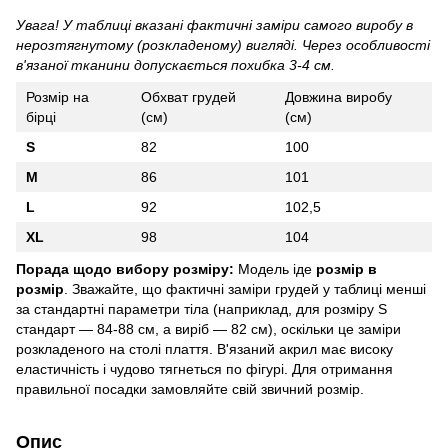
Увага! У таблиці вказані фактичні заміри самого виробу в
нерозтягнутому (розкладеному) вигляді. Через особливості
в'язаної тканини допускається похибка 3-4 см.
Розмір на
Обхват грудей
Довжина виробу
бірці
(см)
(см)
S
82
100
M
86
101
L
92
102,5
XL
98
104
Порада щодо вибору розміру:
Модель іде
розмір в
розмір
. Зважайте, що фактичні заміри грудей у таблиці менші
за стандартні параметри тіла (наприклад, для розміру S
стандарт — 84-88 см, а виріб — 82 см), оскільки це заміри
розкладеного на столі плаття. В'язаний акрил має високу
еластичність і чудово тягнеться по фігурі. Для отримання
правильної посадки замовляйте свій звичний розмір.
Опис