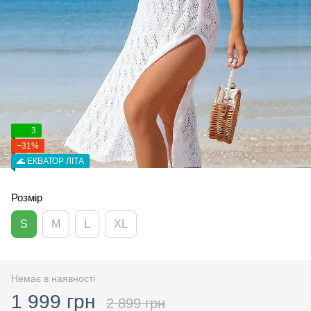
3
−31%
🌊 ЕКВАТОР ЛІТА
Розмір
S
M
L
XL
Немає в наявності
1 999 грн
2 899 грн