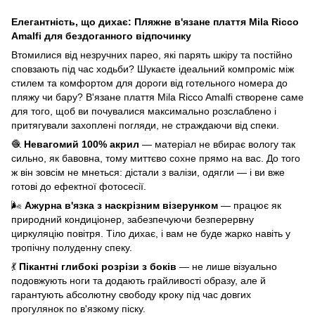
Елегантність, що дихає: Пляжне в'язане плаття Mila Ricco
Amalfi для бездоганного відпочинку
Втомилися від незручних парео, які парять шкіру та постійно
сповзають під час ходьби? Шукаєте ідеальний компроміс між
стилем та комфортом для дороги від готельного номера до
пляжу чи бару? В'язане плаття Mila Ricco Amalfi створене саме
для того, щоб ви почувалися максимально розслаблено і
притягували захоплені погляди, не страждаючи від спеки.
🧶
Невагомий 100% акрил
— матеріал не вбирає вологу так
сильно, як бавовна, тому миттєво сохне прямо на вас. До того
ж він зовсім не мнеться: дістали з валізи, одягли — і ви вже
готові до ефектної фотосесії.
🌬️
Ажурна в'язка з наскрізним візерунком
— працює як
природний кондиціонер, забезпечуючи безперервну
циркуляцію повітря. Тіло дихає, і вам не буде жарко навіть у
тропічну полуденну спеку.
💃
Пікантні глибокі розрізи з боків
— не лише візуально
подовжують ноги та додають грайливості образу, але й
гарантують абсолютну свободу кроку під час довгих
прогулянок по в'язкому піску.