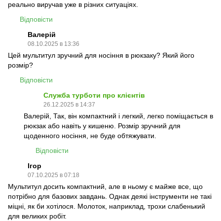
реально виручав уже в різних ситуаціях.
Відповісти
Валерій
08.10.2025 в 13:36
Цей мультитул зручний для носіння в рюкзаку? Який його
розмір?
Відповісти
Служба турботи про клієнтів
26.12.2025 в 14:37
Валерій, Так, він компактний і легкий, легко поміщається в
рюкзак або навіть у кишеню. Розмір зручний для
щоденного носіння, не буде обтяжувати.
Відповісти
Ігор
07.10.2025 в 07:18
Мультитул досить компактний, але в ньому є майже все, що
потрібно для базових завдань. Однак деякі інструменти не такі
міцні, як би хотілося. Молоток, наприклад, трохи слабенький
для великих робіт.