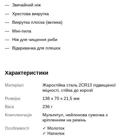
Звичайний ніж
Хрестова викрутка
Викрутка плоска (велика)
Міні-пила
Ніж для чищення риби
Відкривачка для пляшок
Характеристики
Матеріал
Жаростійка сталь 2СR13 підвищеної
міцності, стійка до корозії
Розміри
138 х 70 х 21,5 мм
Вага
236 г
Комплектація
Мультитул, нейлонова сумочка з
кріпленням на ремінь
Особливості
✓ Молоток
✓ Напилок