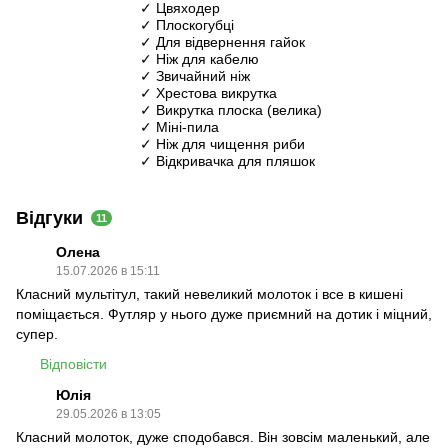
✓ Цвяходер
✓ Плоскогубці
✓ Для відвернення гайок
✓ Ніж для кабелю
✓ Звичайний ніж
✓ Хрестова викрутка
✓ Викрутка плоска (велика)
✓ Міні-пила
✓ Ніж для чищення риби
✓ Відкривачка для пляшок
Відгуки
11
Олена
15.07.2026 в 15:11
Класний мультітул, такий невеликий молоток і все в кишені
поміщається. Футляр у нього дуже приємний на дотик і міцний,
супер.
Відповісти
Юлія
29.05.2026 в 13:05
Класний молоток, дуже сподобався. Він зовсім маленький, але