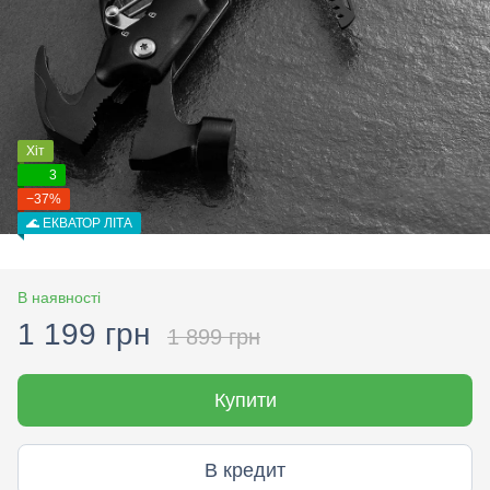
Хіт
3
−37%
🌊 ЕКВАТОР ЛІТА
В наявності
1 199 грн
1 899 грн
Купити
В кредит