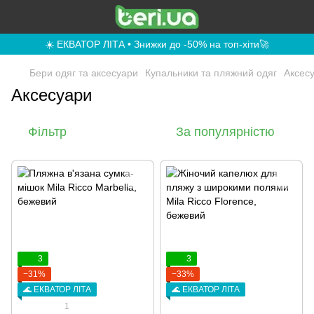
☀️ ЕКВАТОР ЛІТА • Знижки до -50% на топ-хіти🚀
Бери одяг та аксесуари
Купальники та пляжний одяг
Аксес
Аксесуари
Фільтр
За популярністю
3
3
−31%
−33%
🌊 ЕКВАТОР ЛІТА
🌊 ЕКВАТОР ЛІТА
1