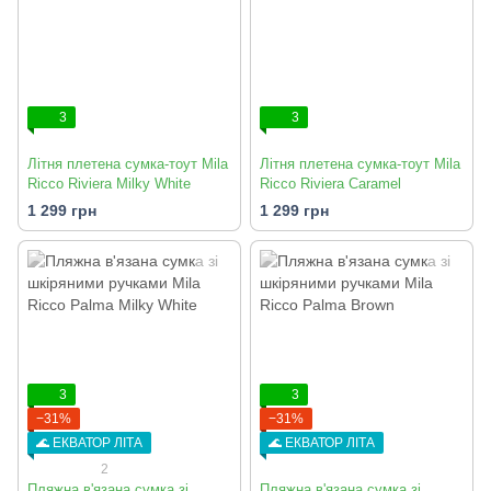
3
3
Літня плетена сумка-тоут Mila
Літня плетена сумка-тоут Mila
Ricco Riviera Milky White
Ricco Riviera Caramel
1 299 грн
1 299 грн
3
3
−31%
−31%
🌊 ЕКВАТОР ЛІТА
🌊 ЕКВАТОР ЛІТА
2
Пляжна в'язана сумка зі
Пляжна в'язана сумка зі