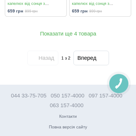
капелюх від сонця з
капелюх від сонця з
широкими полями складаний
широкими полями складаний
659 грн
659 грн
899 грн
899 грн
Mila RiccoCapri Caramel
Mila Ricco Capri Beige
Показати ще 4 товара
Назад
Вперед
1
з 2
044 33-75-705
050 157-4000
097 157-4000
063 157-4000
Контакти
Повна версія сайту