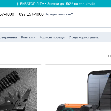
☀️ ЕКВАТОР ЛІТА • Знижки до -50% на топ-хіти🚀
57-4000
097 157-4000
Передзвонити вам?
повернення
Контакти
Корисні поради
Угода користувача
С