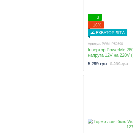
3
−16%
🌊 ЕКВАТОР ЛІТА
Артикул: PWM-IPS2600
Інвертор PowerMe 26
напруга 12V на 220V
5 299 грн
6 299 грн