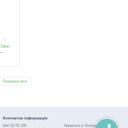
6
cSkin
Показати все
Контактна інформація
044 33-75-705
Написати в Телеграм