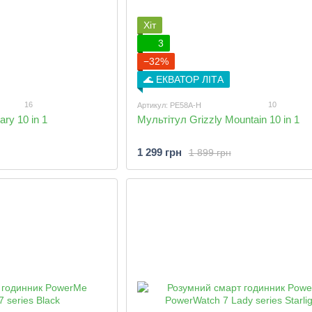
Хіт
3
−32%
🌊 ЕКВАТОР ЛІТА
16
10
Артикул: PE58A-H
ary 10 in 1
Мультітул Grizzly Mountain 10 in 1
1 299 грн
1 899 грн