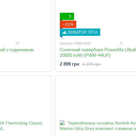
3
−31%
🌊 ЕКВАТОР ЛІТА
14
5
Артикул: PWM-44UF
ий з годинником
Сонячний повербанк PowerMe Ultraf
20000 mAh (PWM-44UF)
2 899 грн
4 199 грн