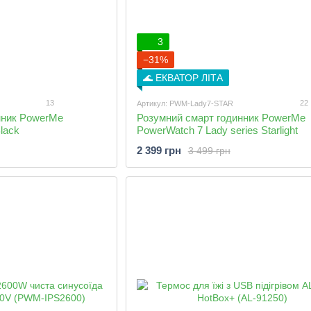
3
−31%
🌊 ЕКВАТОР ЛІТА
13
22
Артикул: PWM-Lady7-STAR
нник PowerMe
Розумний смарт годинник PowerMe
lack
PowerWatch 7 Lady series Starlight
2 399 грн
3 499 грн