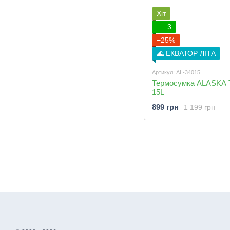
Хіт
3
−25%
🌊 ЕКВАТОР ЛІТА
Артикул: AL-34015
Термосумка ALASKA T
15L
899 грн
1 199 грн