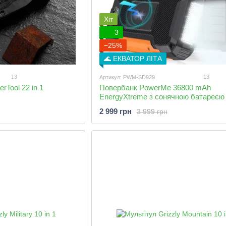
Хіт
3
−25%
🌊 ЕКВАТОР ЛІТА
13
13
Артикул: PWM-SD929
rTool 22 in 1
Повербанк PowerMe 36800 mAh
EnergyXtreme з сонячною батареєю 
безпровідною зарядкою
2 999 грн
3 999 грн