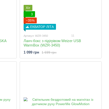
Хіт
3
−35%
🌊 ЕКВАТОР ЛІТА
11
Артикул: WZR-3450
ASKA
Ланч-бокс з підігрівом Weizer USB
WarmBox (WZR-3450)
1 099 грн
1 699 грн