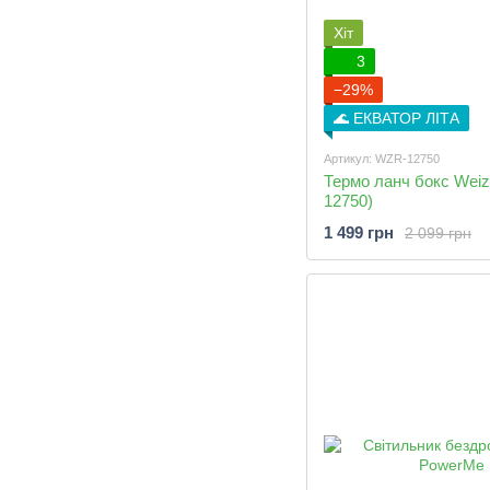
Хіт
3
−29%
🌊 ЕКВАТОР ЛІТА
Артикул: WZR-12750
Термо ланч бокс Wei
12750)
1 499 грн
2 099 грн