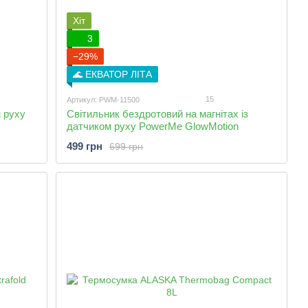
Хіт
3
−29%
🌊 ЕКВАТОР ЛІТА
15
Артикул: PWM-11500
 руху
Світильник бездротовий на магнітах із
датчиком руху PowerMe GlowMotion
499 грн
699 грн