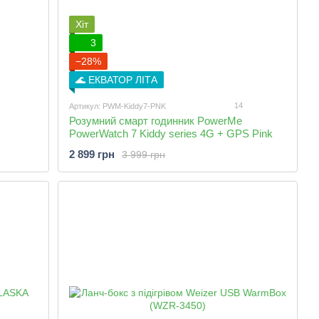
Хіт
3
−28%
🌊 ЕКВАТОР ЛІТА
14
Артикул: PWM-Kiddy7-PNK
Розумний смарт годинник PowerMe
PowerWatch 7 Kiddy series 4G + GPS Pink
2 899 грн
3 999 грн