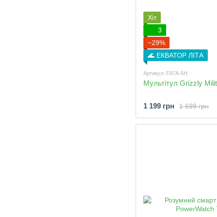
Хіт
3
−29%
🌊 ЕКВАТОР ЛІТА
Артикул: F87A-5H
Мультітул Grizzly Milit
1 199 грн
1 699 грн