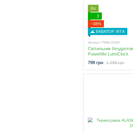
Хіт
3
−38%
🌊 ЕКВАТОР ЛІТА
Артикул: PWM-25300
Світильник бездротов
PowerMe LumiClock
799 грн
1 299 грн