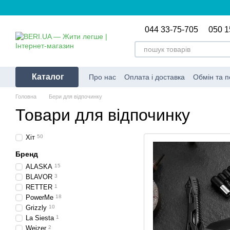
Перейти до основного контенту
044 33-75-705
050 1
Каталог
Про нас
Оплата і доставка
Обмін та 
Умови використання сайту
Оферта
Головна
Бери для відпочинку
Товари для відпочинку
Хіт
50
Бренд
ALASKA
15
BLAVOR
3
RETTER
1
PowerMe
18
Grizzly
10
La Siesta
1
Weizer
2