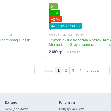
Хіт
3
−27%
🌊 ЕКВАТОР ЛІТА
13
Артикул: NVK-50ULTRA-MAN-GR
hermobag Classic
Термобілизна чоловіча Nordvik Arcti
Merino Ultra Grey комплект з вовною
меріноса
2 699 грн
3 699 грн
Назад
1
2
3
4
Вперед
Каталог
Клієнтам
Бери для дому
Вхід до кабінету