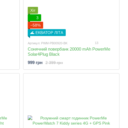
Хіт
3
−58%
🌊 ЕКВАТОР ЛІТА
13
Артикул: PWM-PB00920-BK
Сонячний повербанк 20000 mAh PowerMe
Solar4Plug Black
999 грн
2 399 грн