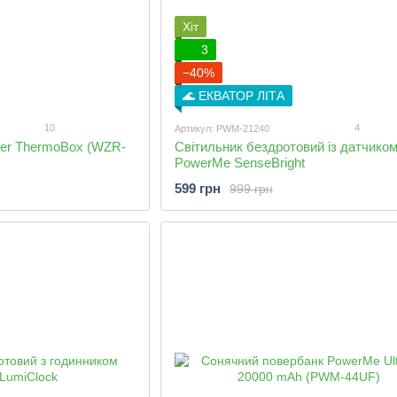
Хіт
3
−40%
🌊 ЕКВАТОР ЛІТА
10
4
Артикул: PWM-21240
zer ThermoBox (WZR-
Світильник бездротовий із датчиком
PowerMe SenseBright
599 грн
999 грн