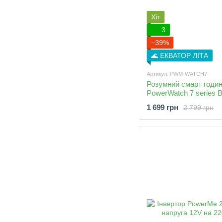
Хіт
3
−39%
🌊 ЕКВАТОР ЛІТА
Артикул: PWM-WATCH7
Розумний смарт годи
PowerWatch 7 series B
1 699 грн
2 799 грн