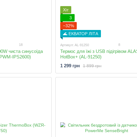
Хіт
3
−32%
🌊 ЕКВАТОР ЛІТА
18
8
Артикул: AL-91250
00W чиста синусоїда
Термос для їжі з USB підігрівом AL
 (PWM-IPS2600)
HotBox+ (AL-91250)
1 299 грн
1 899 грн