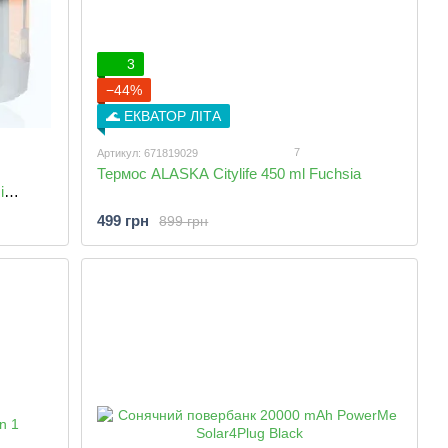
3
−44%
🌊 ЕКВАТОР ЛІТА
7
Артикул: 671819029
Термос ALASKA Citylife 450 ml Fuchsia
і
499 грн
899 грн