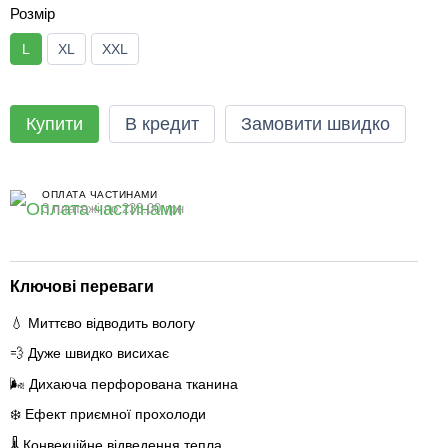
Розмір
L
XL
XXL
Купити
В кредит
Замовити швидко
ОПЛАТА ЧАСТИНАМИ
3 платежі по 233.00 грн
Ключові переваги
💧 Миттєво відводить вологу
💨 Дуже швидко висихає
🌬️ Дихаюча перфорована тканина
❄️ Ефект приємної прохолоди
🌡️ Конвекційне відведення тепла