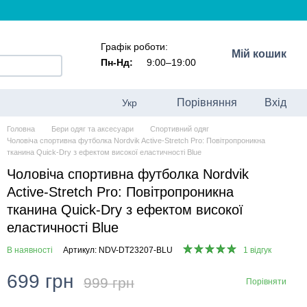
Графік роботи:
Мій кошик
Пн-Нд:
9:00–19:00
Порівняння
Вхід
Укр
Головна
Бери одяг та аксесуари
Спортивний одяг
Чоловіча спортивна футболка Nordvik Active-Stretch Pro: Повітропроникна
тканина Quick-Dry з ефектом високої еластичності Blue
Чоловіча спортивна футболка Nordvik
Active-Stretch Pro: Повітропроникна
тканина Quick-Dry з ефектом високої
еластичності Blue
В наявності
Артикул: NDV-DT23207-BLU
1 відгук
699 грн
999 грн
Порівняти