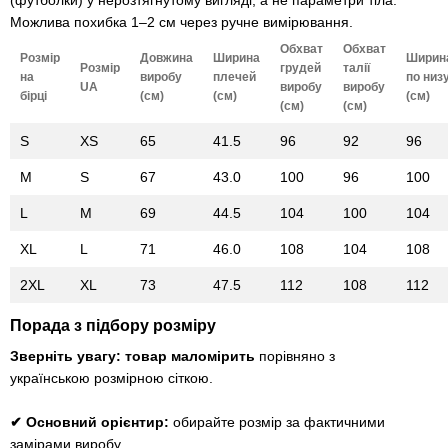
(футболки) у нерозтягнутому вигляді, а не параметри тіла.
Можлива похибка 1–2 см через ручне вимірювання.
Обхват
Обхват
Розмір
Довжина
Ширина
Ширин
Розмір
грудей
талії
на
виробу
плечей
по низ
UA
виробу
виробу
бірці
(см)
(см)
(см)
(см)
(см)
S
XS
65
41.5
96
92
96
M
S
67
43.0
100
96
100
L
M
69
44.5
104
100
104
XL
L
71
46.0
108
104
108
2XL
XL
73
47.5
112
108
112
Порада з підбору розміру
Зверніть увагу: товар маломірить
порівняно з
українською розмірною сіткою.
✔ Основний орієнтир:
обирайте розмір за фактичними
замірами виробу.