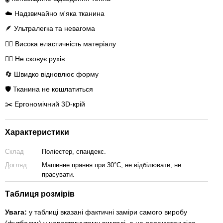
☁️ Надзвичайно м'яка тканина
🪶 Ультралегка та невагома
🤸‍♂️ Висока еластичність матеріалу
🏃‍♂️ Не сковує рухів
🔄 Швидко відновлює форму
🛡️ Тканина не кошлатиться
✂️ Ергономічний 3D-крій
Характеристики
Склад
Поліестер, спандекс.
Догляд
Машинне прання при 30°C, не відбілювати, не
прасувати.
Таблиця розмірів
Увага:
у таблиці вказані фактичні заміри самого виробу