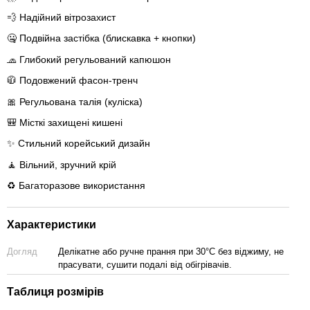
💨 Надійний вітрозахист
🤐 Подвійна застібка (блискавка + кнопки)
🧢 Глибокий регульований капюшон
🧥 Подовжений фасон-тренч
🎀 Регульована талія (куліска)
🎒 Місткі захищені кишені
✨ Стильний корейський дизайн
🧘 Вільний, зручний крій
♻️ Багаторазове використання
Характеристики
Догляд
Делікатне або ручне прання при 30°C без віджиму, не
прасувати, сушити подалі від обігрівачів.
Таблиця розмірів