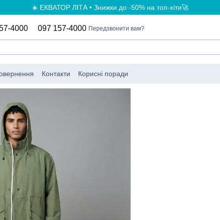
☀️ ЕКВАТОР ЛІТА • Знижки до -50% на топ-хіти🚀
57-4000
097 157-4000
Передзвонити вам?
повернення
Контакти
Корисні поради