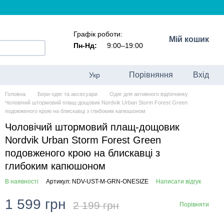
Графік роботи:
Мій кошик
Пн-Нд:
9:00–19:00
Порівняння
Вхід
Укр
Головна
Бери одяг та аксесуари
Одяг для активного відпочинку
Чоловічий штормовий плащ-дощовик Nordvik Urban Storm Forest Green
подовженого крою на блискавці з глибоким капюшоном
Чоловічий штормовий плащ-дощовик
Nordvik Urban Storm Forest Green
подовженого крою на блискавці з
глибоким капюшоном
В наявності
Артикул: NDV-UST-M-GRN-ONESIZE
Написати відгук
1 599 грн
2 199 грн
Порівняти