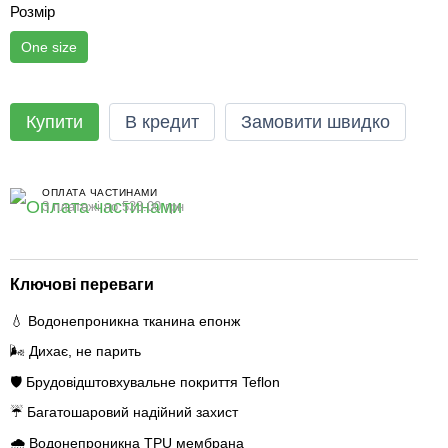
Розмір
One size
Купити
В кредит
Замовити швидко
ОПЛАТА ЧАСТИНАМИ
3 платежі по 533.00 грн
Ключові переваги
💧 Водонепроникна тканина епонж
🌬️ Дихає, не парить
🛡️ Брудовідштовхувальне покриття Teflon
☔ Багатошаровий надійний захист
🌧️ Водонепроникна TPU мембрана