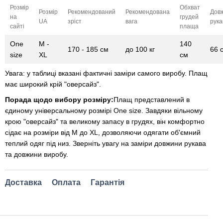
Розмір
Обхват
Розмір
Рекомендований
Рекомендована
Дов
на
грудей
UA
зріст
вага
рука
сайті
плаща
One
M -
140
170 - 185 см
до 100 кг
66 
size
XL
см
Увага: у таблиці вказані фактичні заміри самого виробу. Плащ
має широкий крій "оверсайз".
Порада щодо вибору розміру:
Плащ представлений в
єдиному універсальному розмірі One size. Завдяки вільному
крою "оверсайз" та великому запасу в грудях, він комфортно
сідає на розміри від M до XL, дозволяючи одягати об'ємний
теплий одяг під низ. Зверніть увагу на заміри довжини рукава
та довжини виробу.
Доставка
Оплата
Гарантія