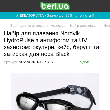
☀️ ЕКВАТОР ЛІТА • Знижки до -50% на топ-хіти🚀
Бери одяг та аксесуари
Аксесуари
Набір для плавання Nord
Набір для плавання Nordvik
HydroPulse з антифогом та UV
захистом: окуляри, кейс, беруші та
затискач для носа Black
Артикул:
NDV-AF2016-BLK-OS
1 відгук