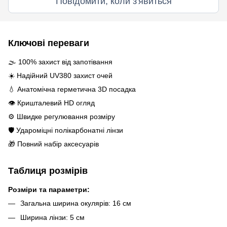
Повідомити, коли з'явиться
Ключові переваги
🌫️ 100% захист від запотівання
☀️ Надійний UV380 захист очей
💧 Анатомічна герметична 3D посадка
👁️ Кришталевий HD огляд
⚙️ Швидке регулювання розміру
🛡️ Удароміцні полікарбонатні лінзи
🎁 Повний набір аксесуарів
Таблиця розмірів
Розміри та параметри:
Загальна ширина окулярів: 16 см
Ширина лінзи: 5 см