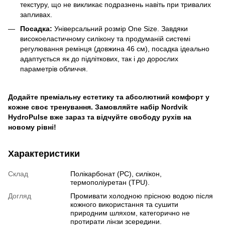
текстуру, що не викликає подразнень навіть при тривалих
запливах.
Посадка:
Універсальний розмір One Size. Завдяки
високоеластичному силікону та продуманій системі
регулювання ремінця (довжина 46 см), посадка ідеально
адаптується як до підліткових, так і до дорослих
параметрів обличчя.
Додайте преміальну естетику та абсолютний комфорт у
кожне своє тренування. Замовляйте набір Nordvik
HydroPulse вже зараз та відчуйте свободу рухів на
новому рівні!
Характеристики
Склад
Полікарбонат (PC), силікон,
термополіуретан (TPU).
Догляд
Промивати холодною прісною водою після
кожного використання та сушити
природним шляхом, категорично не
протирати лінзи зсередини.