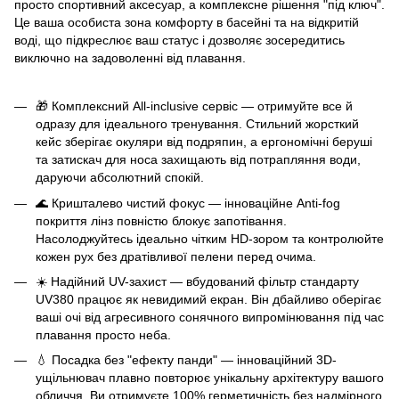
просто спортивний аксесуар, а комплексне рішення "під ключ".
Це ваша особиста зона комфорту в басейні та на відкритій
воді, що підкреслює ваш статус і дозволяє зосередитись
виключно на задоволенні від плавання.
🎁 Комплексний All-inclusive сервіс — отримуйте все й
одразу для ідеального тренування. Стильний жорсткий
кейс зберігає окуляри від подряпин, а ергономічні беруші
та затискач для носа захищають від потрапляння води,
даруючи абсолютний спокій.
🌊 Кришталево чистий фокус — інноваційне Anti-fog
покриття лінз повністю блокує запотівання.
Насолоджуйтесь ідеально чітким HD-зором та контролюйте
кожен рух без дратівливої пелени перед очима.
☀️ Надійний UV-захист — вбудований фільтр стандарту
UV380 працює як невидимий екран. Він дбайливо оберігає
ваші очі від агресивного сонячного випромінювання під час
плавання просто неба.
💧 Посадка без "ефекту панди" — інноваційний 3D-
ущільнювач плавно повторює унікальну архітектуру вашого
обличчя. Ви отримуєте 100% герметичність без надмірного