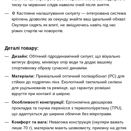
тиску та червоних слідів навколо очей після зняття.
⚙️ Кастомне налаштування силуету — інтегрована система
кріплень дозволяє за секунду знайти ваш ідеальний обхват.
Окуляри сидять як влиті, не зміщуючись навіть під час
різких стартів чи поворотів.
Деталі товару:
Дизайн:
Обтічний гідродинамічний силует, що візуально
витягує форму, мінімізує опір води та додає вашому
спортивному образу сучасної динаміки.
Матеріали:
Преміальний оптичний полікарбонат (PC) для
стійких до подряпин лінз. Екологічний тактильний силікон
для ущільнювачів та ремінця, що гарантує розкішні
відчуття при контакті зі шкірою.
Особливості конструкції:
Ергономічна двошарова
прокладка та гнучка перенісся з термополіуретану (TPU),
що адаптується до ширини обличчя без мікротравм.
Комфорт та вага:
Невагома конструкція (окуляри важать
лише 70 г), матеріали мають шовковисту, приємну на дотик