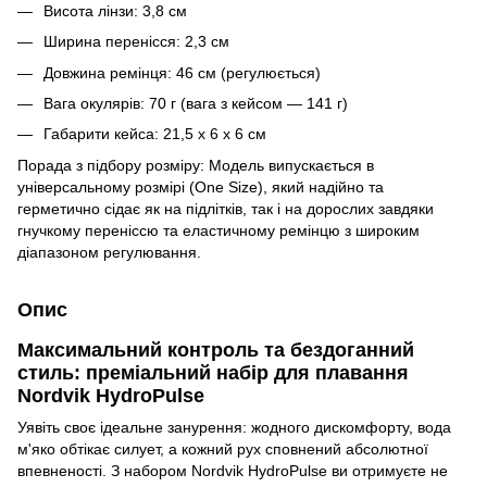
Висота лінзи: 3,8 см
Ширина перенісся: 2,3 см
Довжина ремінця: 46 см (регулюється)
Вага окулярів: 70 г (вага з кейсом — 141 г)
Габарити кейса: 21,5 x 6 x 6 см
Порада з підбору розміру: Модель випускається в
універсальному розмірі (One Size), який надійно та
герметично сідає як на підлітків, так і на дорослих завдяки
гнучкому переніссю та еластичному ремінцю з широким
діапазоном регулювання.
Опис
Максимальний контроль та бездоганний
стиль: преміальний набір для плавання
Nordvik HydroPulse
Уявіть своє ідеальне занурення: жодного дискомфорту, вода
м'яко обтікає силует, а кожний рух сповнений абсолютної
впевненості. З набором Nordvik HydroPulse ви отримуєте не