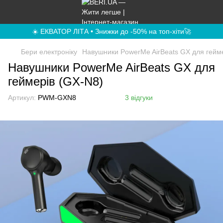
☀️ ЕКВАТОР ЛІТА • Знижки до -50% на топ-хіти🚀
Бери електроніку
Навушники PowerMe AirBeats GX для гейм
Навушники PowerMe AirBeats GX для
геймерів (GX-N8)
Артикул:
PWM-GXN8
3 відгуки