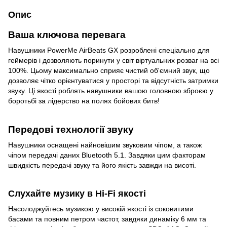
Опис
Ваша ключова перевага
Навушники PowerMe AirBeats GX розроблені спеціально для
геймерів і дозволяють поринути у світ віртуальних розваг на всі
100%. Цьому максимально сприяє чистий об'ємний звук, що
дозволяє чітко орієнтуватися у просторі та відсутність затримки
звуку. Ці якості роблять навушники вашою головною зброєю у
боротьбі за лідерство на полях бойових битв!
Передові технології звуку
Навушники оснащені найновішим звуковим чіпом, а також
чіпом передачі даних Bluetooth 5.1. Завдяки цим факторам
швидкість передачі звуку та його якість завжди на висоті.
Слухайте музику в Hi-Fi якості
Насолоджуйтесь музикою у високій якості із соковитими
басами та повним петром частот, завдяки динаміку 6 мм та