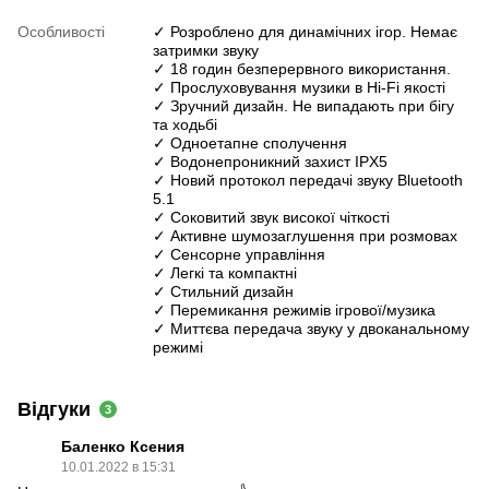
Особливості
✓ Розроблено для динамічних ігор. Немає
затримки звуку
✓ 18 годин безперервного використання.
✓ Прослуховування музики в Hi-Fi якості
✓ Зручний дизайн. Не випадають при бігу
та ходьбі
✓ Одноетапне сполучення
✓ Водонепроникний захист IPX5
✓ Новий протокол передачі звуку Bluetooth
5.1
✓ Соковитий звук високої чіткості
✓ Активне шумозаглушення при розмовах
✓ Сенсорне управління
✓ Легкі та компактні
✓ Стильний дизайн
✓ Перемикання режимів ігрової/музика
✓ Миттєва передача звуку у двоканальному
режимі
Відгуки
3
Баленко Ксения
10.01.2022 в 15:31