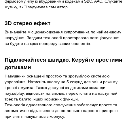
фірмовому чіпу із вбудованими кодеками SBC, AAC. Слухайте
музику, як її задумував сам автор.
3D стерео ефект
Визначайте місцезнаходження супротивника по найменшому
шарудіння. Завдяки технології просторового позиціонування
ви будете на крок попереду ваших опонентів.
Підключайтеся швидко. Керуйте простими
дотиками
Навушники оснащені простою та зрозумілою системою
управління. Натисніть кнопку на 5 секунд для зміни режиму
ігрової / музика. Також доступні за дотиками команди
пауза/play, відповісти на виклик, переключити на наступний
трек та багато інших корисних функцій.
Технологія одноетапного сполучення забезпечує просте та
автоматичне підключення до останнього парного пристрою
при знятті навушників з корпусу.