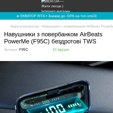
☀️ ЕКВАТОР ЛІТА • Знижки до -50% на топ-хіти🚀
Бери електроніку
Навушники з повербанком AirBeats Power
Навушники з повербанком AirBeats
PowerMe (F95C) бездротові TWS
Артикул:
F95C
62 відгуки