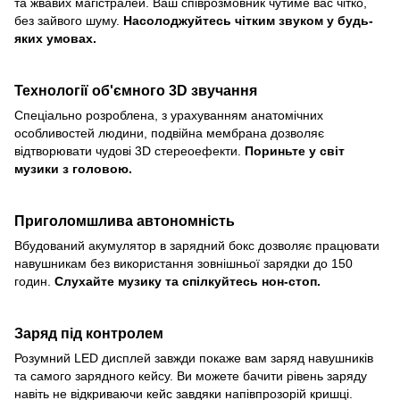
та жвавих магістралей. Ваш співрозмовник чутиме вас чітко,
без зайвого шуму.
Насолоджуйтесь чітким звуком у будь-
яких умовах.
Технології об'ємного 3D звучання
Спеціально розроблена, з урахуванням анатомічних
особливостей людини, подвійна мембрана дозволяє
відтворювати чудові 3D стереоефекти.
Пориньте у світ
музики з головою.
Приголомшлива автономність
Вбудований акумулятор в зарядний бокс дозволяє працювати
навушникам без використання зовнішньої зарядки до 150
годин.
Слухайте музику та спілкуйтесь нон-стоп.
Заряд під контролем
Розумний LED дисплей завжди покаже вам заряд навушників
та самого зарядного кейсу. Ви можете бачити рівень заряду
навіть не відкриваючи кейс завдяки напівпрозорій кришці.