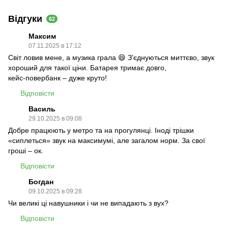
Відгуки
62
Максим
07.11.2025 в 17:12
Світ ловив мене, а музика грала 😄 З’єднуються миттєво, звук
хороший для такої ціни. Батарея тримає довго,
кейс‑повербанк – дуже круто!
Відповісти
Василь
29.10.2025 в 09:08
Добре працюють у метро та на прогулянці. Іноді трішки
«сиплеться» звук на максимумі, але загалом норм. За свої
гроші – ок.
Відповісти
Богдан
09.10.2025 в 09:28
Чи великі ці навушники і чи не випадають з вух?
Відповісти