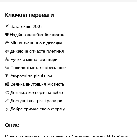
Ключові переваги
🪶 Вага лише 200 г
🛡️ Надійна застібка-блискавка
👜 Міцна тканинна підкладка
🌿 Дихаюче сітчасте плетіння
💪 Ручки з міцної екошкіри
🔩 Посилені металеві заклепки
🧵 Акуратні та рівні шви
🛍️ Велика внутрішня місткість
🎨 Декілька кольорів на вибір
📏 Доступні два різні розміри
💧 Добре тримає свою форму
Опис
Стильна легкість та надійність: плетена сумка Mila Ricco