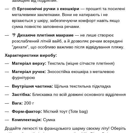
захищені від подряпин.
👜
Ергономічні ручки з екошкіри
— прошиті та посилені
металевими заклепками. Вони не натирають і не
врізаються у шкіру, забезпечуючи комфорт навіть якщо
сумка повністю заповнена речами.
🌴
Дихаюче плетіння макраме
— не лише створює
розслаблений літній вайб, а й дозволяє речам всередині
"дихати", що особливо важливо після відвідування пляжу.
Характеристики
виробу:
Матеріал верху:
Текстиль (міцне сітчасте плетіння)
Матеріал ручок:
Зносостійка екошкіра з металевою
фурнітурою
Внутрішня частина:
Щільна текстильна підкладка
Застібка:
Блискавка по всій довжині основного відділення
Вага:
200 г
Форм-фактор:
Місткий тоут (Tote bag)
Комплектація:
Сумка
Додайте легкості та французького шарму своєму літу! Оберіть