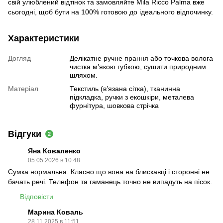
свій улюблений відтінок та замовляйте Mila Ricco Palma вже
сьогодні, щоб бути на 100% готовою до ідеального відпочинку.
Характеристики
Догляд
Делікатне ручне прання або точкова волога
чистка м’якою губкою, сушити природним
шляхом.
Матеріал
Текстиль (в’язана сітка), тканинна
підкладка, ручки з екошкіри, металева
фурнітура, шовкова стрічка
Відгуки
2
Яна Коваленко
05.05.2026 в 10:48
Сумка нормальна. Класно що вона на блискавці і сторонні не
бачать речі. Телефон та гаманець точно не випадуть на пісок.
Відповісти
Марина Коваль
28.11.2025 в 11:51