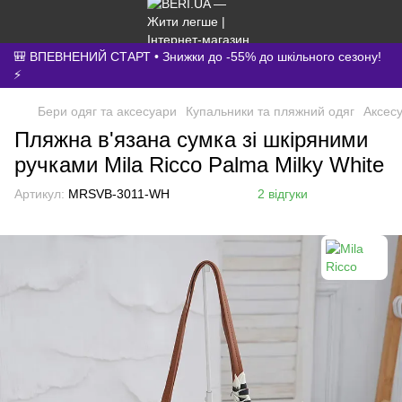
🎒 ВПЕВНЕНИЙ СТАРТ • Знижки до -55% до шкільного сезону!
⚡
Бери одяг та аксесуари
Купальники та пляжний одяг
Аксес
Пляжна в'язана сумка зі шкіряними
ручками Mila Ricco Palma Milky White
Артикул:
MRSVB-3011-WH
2 відгуки