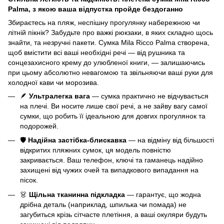
Palma, з якою ваша відпустка пройде бездоганно
Збираєтесь на пляж, неспішну прогулянку набережною чи
літній пікнік? Забудьте про важкі рюкзаки, в яких складно щось
знайти, та незручні пакети. Сумка Mila Ricco Palma створена,
щоб вмістити всі ваші необхідні речі — від рушника та
сонцезахисного крему до улюбленої книги, — залишаючись
при цьому абсолютно невагомою та звільняючи ваші руки для
холодної кави чи морозива.
🪶
Ультралегка вага
— сумка практично не відчувається
на плечі. Ви носите лише свої речі, а не зайву вагу самої
сумки, що робить її ідеальною для довгих прогулянок та
подорожей.
🛡️
Надійна застібка-блискавка
— на відміну від більшості
відкритих пляжних сумок, ця модель повністю
закривається. Ваш телефон, ключі та гаманець надійно
захищені від чужих очей та випадкового випадання на
пісок.
👗
Щільна тканинна підкладка
— гарантує, що жодна
дрібна деталь (наприклад, шпилька чи помада) не
загубиться крізь сітчасте плетіння, а ваші окуляри будуть