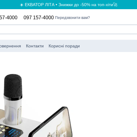
☀️ ЕКВАТОР ЛІТА • Знижки до -50% на топ-хіти🚀
57-4000
097 157-4000
Передзвонити вам?
повернення
Контакти
Корисні поради