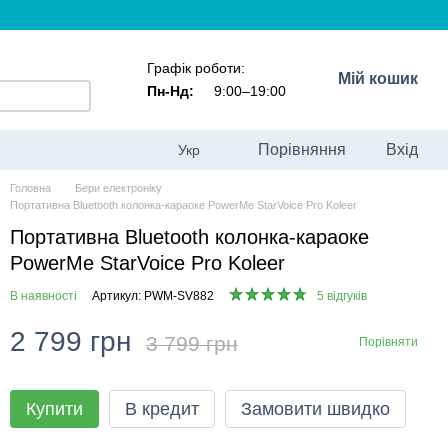
Графік роботи:
Мій кошик
Пн-Нд:
9:00–19:00
Порівняння
Вхід
Укр
Головна
Бери електроніку
Портативна Bluetooth колонка-караоке PowerMe StarVoice Pro Koleer
Портативна Bluetooth колонка-караоке
PowerMe StarVoice Pro Koleer
В наявності
Артикул: PWM-SV882
5 відгуків
2 799 грн
3 799 грн
Порівняти
Купити
В кредит
Замовити швидко