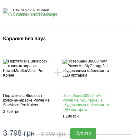
ОПЛАТА ЧАСТИНАМИ
3 платежі по 933.00 грн
Караоке без пауз
Портативна Bluetooth
Повербанк 30000 mAh
колонка-караоке PowerMe
PowerMe MyCharge3 зі
StarVoice Pro Koleer
вбудованими кабелями та
LED ліхтарем
2 799 грн
1 199 грн
3 798 грн
3 998 грн
Купити