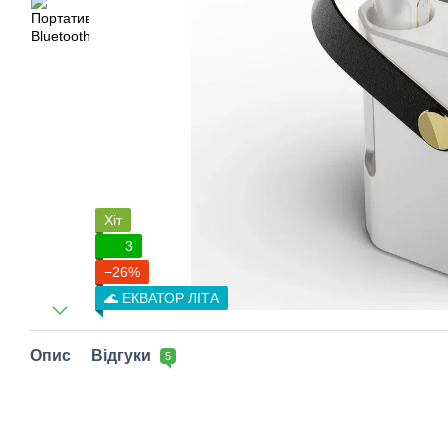
Хіт
3
−26%
🌊 ЕКВАТОР ЛІТА
Опис
Відгуки
5