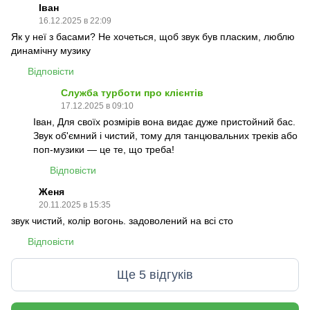
Іван
16.12.2025 в 22:09
Як у неї з басами? Не хочеться, щоб звук був пласким, люблю
динамічну музику
Відповісти
Служба турботи про клієнтів
17.12.2025 в 09:10
Іван, Для своїх розмірів вона видає дуже пристойний бас.
Звук об'ємний і чистий, тому для танцювальних треків або
поп-музики — це те, що треба!
Відповісти
Женя
20.11.2025 в 15:35
звук чистий, колір вогонь. задоволений на всі сто
Відповісти
Ще 5 відгуків