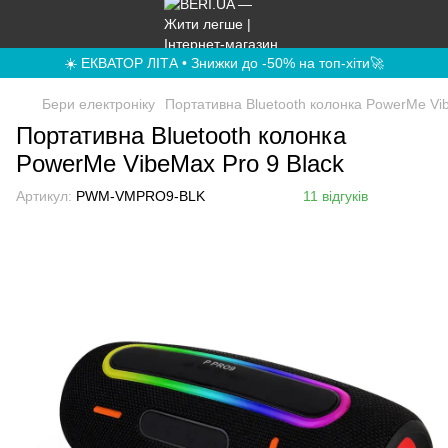
☀️ ЕКВАТОР ЛІТА • Знижки до -50% на топ-хіти🚀
Бери електроніку
Портативна Bluetooth колонка PowerMe Vib
Портативна Bluetooth колонка
PowerMe VibeMax Pro 9 Black
Артикул:
PWM-VMPRO9-BLK
11 відгуків