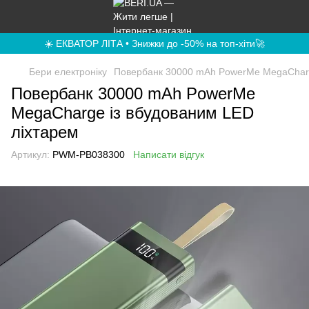
☀️ ЕКВАТОР ЛІТА • Знижки до -50% на топ-хіти🚀
Бери електроніку
Повербанк 30000 mAh PowerMe MegaCharg
Повербанк 30000 mAh PowerMe
MegaCharge із вбудованим LED
ліхтарем
Артикул:
PWM-PB038300
Написати відгук