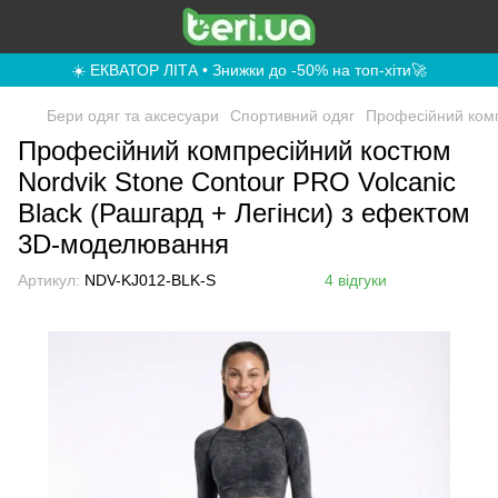
☀️ ЕКВАТОР ЛІТА • Знижки до -50% на топ-хіти🚀
Бери одяг та аксесуари
Спортивний одяг
Професійний комп
Професійний компресійний костюм
Nordvik Stone Contour PRO Volcanic
Black (Рашгард + Легінси) з ефектом
3D-моделювання
Артикул:
NDV-KJ012-BLK-S
4 відгуки