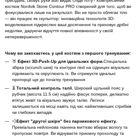
присідань, сковує рухи або видає сліди поту? Компресійний
костюм Nordvik Stone Contour PRO створений для того, щоб ви
фокусувалися лише на результаті. Він не просто облягає тіло
— він працює як скульптор: інноваційна технологія 3D-
моделювання підкреслює ваші досягнення та приховує дрібні
недоліки, даруючи відчуття повної впевненості у своїй
неперевершеності.
Чому ви закохаєтесь у цей костюм з першого тренування:
🍑
Ефект 3D-Push-Up для ідеальних форм.
Спеціальна
збірка (scrunch-шов) та контурні лінії на сідницях візуально
піднімають та округлюють їх. Ви отримуєте ідеальні
пропорції ще до початку тренування.
⏳
Тотальний контроль талії.
Широкий щільний пояс у
рубчик (висота 11.5 см) надійно фіксує поперек, делікатно
втягує живіт та візуально звужує талію. Легінси
залишаються на місці навіть під час найактивніших стрибків
чи глибоких випадів.
💨
Ефект "другої шкіри" без парникового ефекту.
Преміальна нейлонова тканина миттєво вбирає вологу та
пропускає повітря. Ви відчуваєте приємну прохолоду та