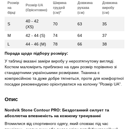
Розмір
Ширина
Довжина
Довжина
Розмір UA
на
грудей
рукава
виробу
(Орієнтовно)
бірці
(см)*
(см)
(см)
40 - 42
S
70
63
35
(XS)
M
42 - 44 (S)
74
64
37
L
44 - 46 (M)
78
66
38
Порада щодо підбору розміру:
У таблиці вказані заміри виробу у нерозтягнутому вигляді.
Костюм маломірить приблизно на один розмір порівняно зі
стандартними українськими розмірами. Тканина є
компресійною та дуже добре тягнеться, проте для комфортної
посадки рекомендуємо орієнтуватися на колонку "Розмір UA".
Опис
Nordvik Stone Contour PRO: Бездоганний силует та
абсолютна впевненість на кожному тренуванні
Втомилися від спортивного одягу, який сповзає під час