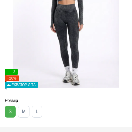
3
−26%
🌊 ЕКВАТОР ЛІТА
Розмір
S
M
L