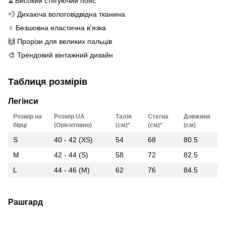
⏳ Високий стягуючий пояс
💨 Дихаюча вологовідвідна тканина
♀️ Безшовна еластична в'язка
🙌 Прорізи для великих пальців
🎨 Трендовий вінтажний дизайн
Таблиця розмірів
Легінси
Розмір на
Розмір UA
Талія
Стегна
Довжина
бірці
(Орієнтовно)
(см)*
(см)*
(см)
S
40 - 42 (XS)
54
68
80.5
M
42 - 44 (S)
58
72
82.5
L
44 - 46 (M)
62
76
84.5
Рашгард