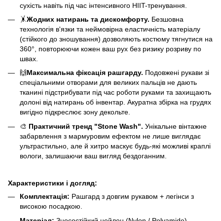
сухість навіть під час інтенсивного HIIT-тренування.
🤸
Жодних натирань та дискомфорту.
Безшовна
технологія в'язки та неймовірна еластичність матеріалу
(стійкого до зношування) дозволяють костюму тягнутися на
360°, повторюючи кожен ваш рух без ризику розриву по
швах.
🙌
Максимальна фіксація рашгарду.
Подовжені рукави зі
спеціальними отворами для великих пальців не дають
тканині підстрибувати під час роботи руками та захищають
долоні від натирань об інвентар. Акуратна збірка на грудях
вигідно підкреслює зону декольте.
🎨
Практичний тренд "Stone Wash".
Унікальне вінтажне
забарвлення з мармуровим ефектом не лише виглядає
ультрастильно, але й хитро маскує будь-які можливі краплі
вологи, залишаючи ваш вигляд бездоганним.
Характеристики і догляд:
Комплектація:
Рашгард з довгим рукавом + легінси з
високою посадкою.
Матеріал:
Зносостійкий нейлон (Nylon / Polyamide) —