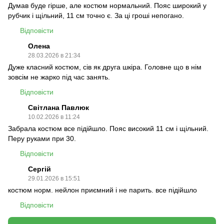
Думав буде гірше, але костюм нормальний. Пояс широкий у
рубчик і щільний, 11 см точно є. За ці гроші непогано.
Відповісти
Олена
28.03.2026 в 21:34
Дуже класний костюм, сів як друга шкіра. Головне що в нім
зовсім не жарко під час занять.
Відповісти
Світлана Павлюк
10.02.2026 в 11:24
Забрала костюм все підійшло. Пояс високий 11 см і щільний.
Перу руками при 30.
Відповісти
Сергій
29.01.2026 в 15:51
костюм норм. нейлон приємний і не парить. все підійшло
Відповісти