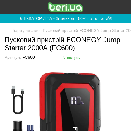
☀️ ЕКВАТОР ЛІТА • Знижки до -50% на топ-хіти🚀
Бери для авто
Пусковий пристрій FCONEGY Jump Starter 20
Пусковий пристрій FCONEGY Jump
Starter 2000A (FC600)
Артикул:
FC600
8 відгуків