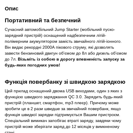
Опис
Портативний та безпечний
Сучасний автомобільний Jump Starter (мобільний пуско-
зарядний пристрій) оснащений надбезпечним літій-
полімерним акумулятором замість звичайного літій-іонного.
Він видає рекордні 2000А пікового струму, які дозволять
завести бензиновий двигун об'ємом до 8л або дизель об'ємом
до 7л.
Візьміть із собою в дорогу впевненість запуску за
будь-яких погодних умов!
Функція повербанку зі швидкою зарядкою
Цей прилад оснащений двома USB виходами, один з яких з
функцією швидкого заряджання QC 3.0. Зарядить будь-який
пристрій (планшет, смартфон, mp3 плеєр). Причому може
зробити це в 2 рази швидше за звичайний повербанк, якщо
функція швидкої зарядки підтримується Вашим пристроєм.
Спеціальний вимикач запобігає втраті заряду, завдяки чому
пристрій може зберігати заряд до 12 місяців у вимкненому
стані.