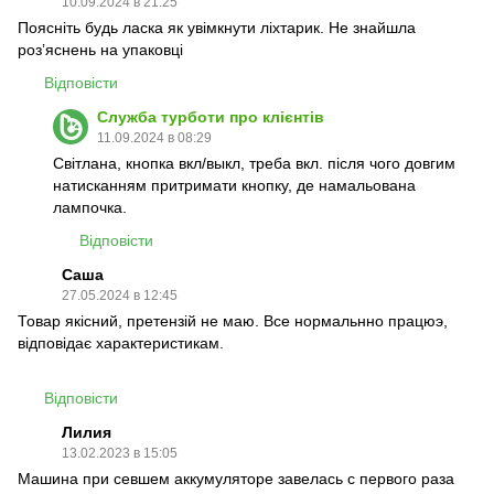
10.09.2024 в 21:25
Поясніть будь ласка як увімкнути ліхтарик. Не знайшла
розʼяснень на упаковці
Відповісти
Служба турботи про клієнтів
11.09.2024 в 08:29
Світлана, кнопка вкл/выкл, треба вкл. після чого довгим
натисканням притримати кнопку, де намальована
лампочка.
Відповісти
Саша
27.05.2024 в 12:45
Товар якісний, претензій не маю. Все нормальнно працюэ,
відповідає характеристикам.
Відповісти
Лилия
13.02.2023 в 15:05
Машина при севшем аккумуляторе завелась с первого раза