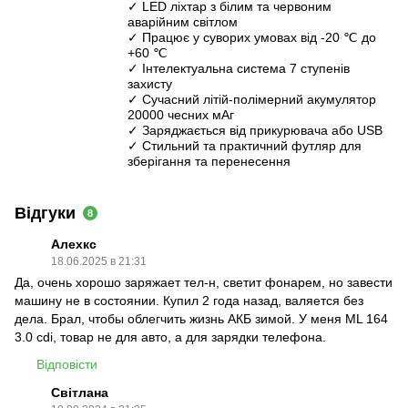
✓ LED ліхтар з білим та червоним
аварійним світлом
✓ Працює у суворих умовах від -20 ℃ до
+60 ℃
✓ Інтелектуальна система 7 ступенів
захисту
✓ Сучасний літій-полімерний акумулятор
20000 чесних мАг
✓ Заряджається від прикурювача або USB
✓ Стильний та практичний футляр для
зберігання та перенесення
Відгуки
8
Алехкс
18.06.2025 в 21:31
Да, очень хорошо заряжает тел-н, светит фонарем, но завести
машину не в состоянии. Купил 2 года назад, валяется без
дела. Брал, чтобы облегчить жизнь АКБ зимой. У меня ML 164
3.0 cdi, товар не для авто, а для зарядки телефона.
Відповісти
Світлана