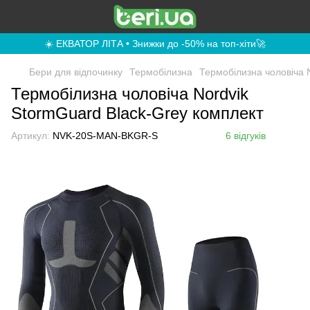
☀️ ЕКВАТОР ЛІТА • Знижки до -50% на топ-хіти🚀
Бери для відпочинку
Термобілизна
Термобілизна чоловіча 
Термобілизна чоловіча Nordvik
StormGuard Black-Grey комплект
Артикул:
NVK-20S-MAN-BKGR-S
6 відгуків