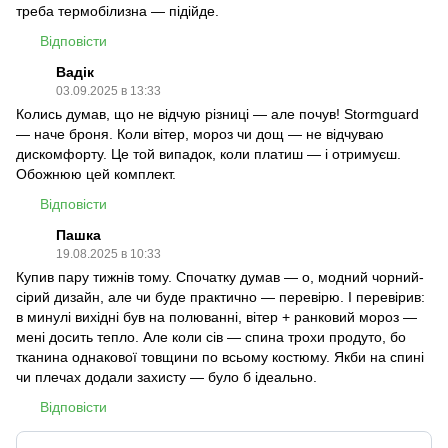
треба термобілизна — підійде.
Відповісти
Вадік
03.09.2025 в 13:33
Колись думав, що не відчую різниці — але почув! Stormguard
— наче броня. Коли вітер, мороз чи дощ — не відчуваю
дискомфорту. Це той випадок, коли платиш — і отримуєш.
Обожнюю цей комплект.
Відповісти
Пашка
19.08.2025 в 10:33
Купив пару тижнів тому. Спочатку думав — о, модний чорний-
сірий дизайн, але чи буде практично — перевірю. І перевірив:
в минулі вихідні був на полюванні, вітер + ранковий мороз —
мені досить тепло. Але коли сів — спина трохи продуто, бо
тканина однакової товщини по всьому костюму. Якби на спині
чи плечах додали захисту — було б ідеально.
Відповісти