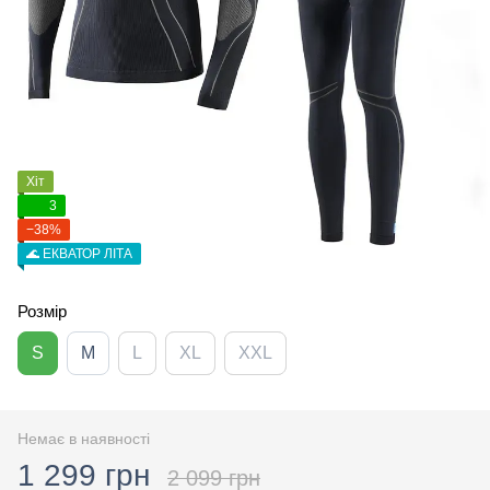
Хіт
3
−38%
🌊 ЕКВАТОР ЛІТА
Розмір
S
M
L
XL
XXL
Немає в наявності
1 299 грн
2 099 грн