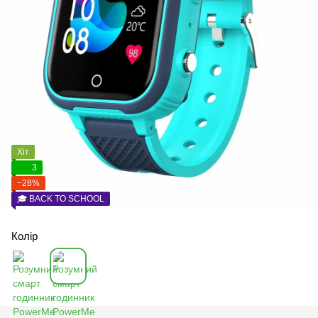
Хіт
3
−28%
🎓 BACK TO SCHOOL
Колір