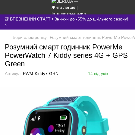
🎒 ВПЕВНЕНИЙ СТАРТ • Знижки до -55% до шкільного сезону!
⚡
Бери електроніку
Розумний смарт годинник PowerMe PowerWa
Розумний смарт годинник PowerMe
PowerWatch 7 Kiddy series 4G + GPS
Green
Артикул:
PWM-Kiddy7-GRN
14 відгуків