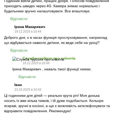
Годинник взяли дитині, працює добре. Голосові повідомлення
приходять швидко через 4G. Камера знімає нормально і
будильники зручно налаштовувати. Все влаштовує.
Відповісти
Ірина Макаревич
19.12.2025 в 10:44
Доброго дня, є в часах функція прослуховування, наприклад
що відбувається навколо дитини, як веде себе на уроці?
Відповісти
Служба турботи про клієнтів
19.12.2025 в 16:44
Ірина Макаревич , нажаль такої функції немає.
Відповісти
Іван
23.10.2025 в 10:43
Ці годинники для дітей — реально крута річ! Моя донька
носить їх вже кілька тижнів, і їй дуже подобається. Кольори
яскраві, зручні в носінні, а ще є можливість зателефонувати та
відправити повідомлення. Рекомендую!