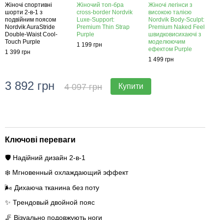
Жіночі спортивні
Жіночий топ-бра
Жіночі легінси з
Жіноч
шорти 2-в-1 з
cross-border Nordvik
високою талією
в-1 
подвійним поясом
Luxe-Support:
Nordvik Body-Sculpt:
Nordv
Nordvik AuraStride
Premium Thin Strap
Premium Naked Feel
Waist
Double-Waist Cool-
Purple
швидковисихаючі з
1 399
Touch Purple
моделюючим
1 199 грн
ефектом Purple
1 399 грн
1 499 грн
3 892 грн
2 
4 097 грн
Купити
Ключові переваги
🛡️ Надійний дизайн 2-в-1
❄️ Мгновенный охлаждающий эффект
🌬️ Дихаюча тканина без поту
✨ Трендовый двойной пояс
🦵 Візуально подовжують ноги