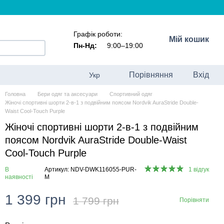
Графік роботи:
Мій кошик
Пн-Нд:
9:00–19:00
Порівняння
Вхід
Укр
Головна
Бери одяг та аксесуари
Спортивний одяг
Жіночі спортивні шорти 2-в-1 з подвійним поясом Nordvik AuraStride Double-
Waist Cool-Touch Purple
Жіночі спортивні шорти 2-в-1 з подвійним
поясом Nordvik AuraStride Double-Waist
Cool-Touch Purple
В
Артикул: NDV-DWK116055-PUR-
1 відгук
наявності
M
1 399 грн
1 799 грн
Порівняти