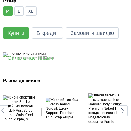
Розмір
M
L
XL
Купити
В кредит
Замовити швидко
ОПЛАТА ЧАСТИНАМИ
3 платежі по 466.33 грн
Разом дешевше
Раз