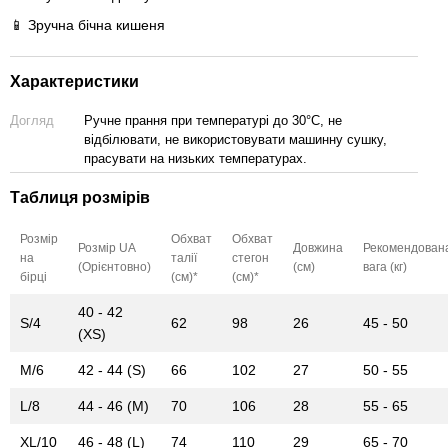
📱 Зручна бічна кишеня
Характеристики
Догляд
Ручне прання при температурі до 30°C, не
відбілювати, не використовувати машинну сушку,
прасувати на низьких температурах.
Таблиця розмірів
Розмір
Обхват
Обхват
Розмір UA
Довжина
Рекомендован
на
талії
стегон
(Орієнтовно)
(см)
вага (кг)
бірці
(см)*
(см)*
40 - 42
S/4
62
98
26
45 - 50
(XS)
M/6
42 - 44 (S)
66
102
27
50 - 55
L/8
44 - 46 (M)
70
106
28
55 - 65
XL/10
46 - 48 (L)
74
110
29
65 - 70