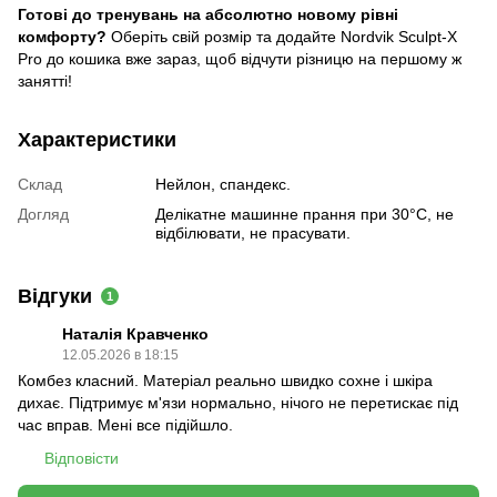
Готові до тренувань на абсолютно новому рівні
комфорту?
Оберіть свій розмір та додайте Nordvik Sculpt-X
Pro до кошика вже зараз, щоб відчути різницю на першому ж
занятті!
Характеристики
Склад
Нейлон, спандекс.
Догляд
Делікатне машинне прання при 30°C, не
відбілювати, не прасувати.
Відгуки
1
Наталія Кравченко
12.05.2026 в 18:15
Комбез класний. Матеріал реально швидко сохне і шкіра
дихає. Підтримує м'язи нормально, нічого не перетискає під
час вправ. Мені все підійшло.
Відповісти