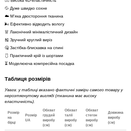
🤸‍♀️ Висока 4D-еластичність
💦 Дуже швидко сохне
☁️ М'яка двостороння тканина
🌬️ Ефективно відводить вологу
👗 Лаконічний мінімалістичний дизайн
🎽 Зручний круглий виріз
🤐 Застібка-блискавка на спині
🩱 Практичний крій із шортами
⏳ Моделююча компресійна посадка
Таблиця розмірів
Увага: у таблиці вказано фактичні заміри самого товару у
нерозтягнутому вигляді (тканина має високу
еластичність).
Обхват
Обхват
Обхват
Розмір
Довжина
Розмір
грудей
талії
стегон
на
виробу
UA
виробу
виробу
виробу
бірці
(см)
(см)
(см)
(см)