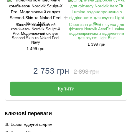
Жіночий компресійний
Спортивна дорожня сумка для
комбінезон Nordvik Sculpt-X
фітнесу Nordvik AeroFit Lumina
Pro: Моделюючий силует
водонепроникна з відділенням
Second-Skin та Naked Feel
для взуття Light Blue
Navy
1 399 грн
1 499 грн
2 753 грн
2 898 грн
Купити
Ключові переваги
🧘‍♀️ Ефект «другої шкіри»