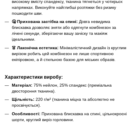
високому вмісту спандексу, тканина тягнеться у чотирьох
напрямках. Виконуйте найглибші розтяжки без ризику
пошкодити шви.
🤐 Прихована застібка на спині:
Довга невидима
блискавка дозволяє зняти або одягнути комбінезон за
лічені секунди, зберігаючи вашу зачіску та макіяж
ідеальними.
👗 Лаконічна естетика:
Мінімалістичний дизайн із круглим
вирізом робить цей комбінезон не лише спортивною
екіпіровкою, а й стильною базою для міських образів.
Характеристики виробу:
Матеріал:
75% нейлон, 25% спандекс (преміальна
двостороння тканина).
Щільність:
220 г/м² (тканина міцна та абсолютно не
просвічується).
Особливості:
Прихована блискавка на спині, цільнокроєні
шорти, круглий виріз горловини.