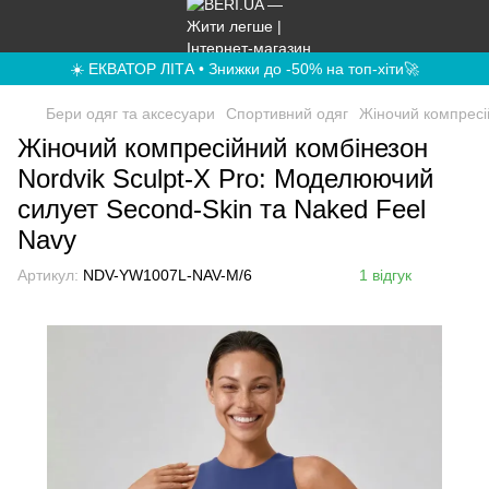
☀️ ЕКВАТОР ЛІТА • Знижки до -50% на топ-хіти🚀
Бери одяг та аксесуари
Спортивний одяг
Жіночий компресі
Жіночий компресійний комбінезон
Nordvik Sculpt-X Pro: Моделюючий
силует Second-Skin та Naked Feel
Navy
Артикул:
NDV-YW1007L-NAV-M/6
1 відгук