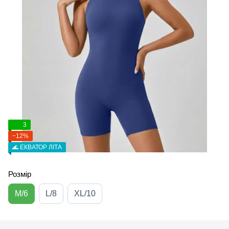
3
−12%
🌊 ЕКВАТОР ЛІТА
Розмір
M/6
L/8
XL/10