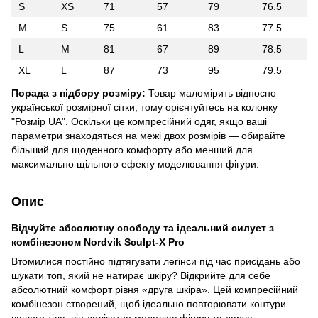
S
XS
71
57
79
76.5
M
S
75
61
83
77.5
L
M
81
67
89
78.5
XL
L
87
73
95
79.5
Порада з підбору розміру:
Товар маломірить відносно
української розмірної сітки, тому орієнтуйтесь на колонку
"Розмір UA". Оскільки це компресійний одяг, якщо ваші
параметри знаходяться на межі двох розмірів — обирайте
більший для щоденного комфорту або менший для
максимально щільного ефекту моделювання фігури.
Опис
Відчуйте абсолютну свободу та ідеальний силует з
комбінезоном Nordvik Sculpt-X Pro
Втомилися постійно підтягувати легінси під час присідань або
шукати топ, який не натирає шкіру? Відкрийте для себе
абсолютний комфорт рівня «друга шкіра». Цей компресійний
комбінезон створений, щоб ідеально повторювати контури