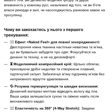
вашого тіла: він делікатно моделює фігуру та дарує
впевненість у кожному русі, незалежно від того, чи ви б'єте
власні рекорди в залі, чи насолоджуєтесь ранковою кавою на
прогулянці.
Чому ви закохаєтесь у нього з першого
тренування:
🧘‍♀️ Ефект «Naked Feel» для повної зосередженості:
Двостороння ніжна тканина настільки невагома та м'яка,
що ви буквально забудете про одяг. Фокусуйтеся на
диханні та техніці, а не на дискомфорті.
⏳ Моделюючий компресійний крій:
Щільно облягає,
приховуючи дрібні недоліки та створюючи плавний,
підтягнутий силует. Забезпечує м'яку підтримку м'язів без
неприємного відчуття здавлювання.
💦 Розумна терморегуляція та швидке висихання:
Дихаючий матеріал миттєво відводить вологу від тіла.
Ваша шкіра залишається сухою та свіжою навіть після
виснажливого кардіо.
🤸‍♀️ Еластичність на 360° (4-Way Stretch):
Завдяки