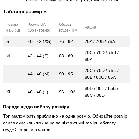
Таблиця розмірів
Розмір
Розмір UA
Обхват
Чашка
на бірці
(Орієнтовно)
грудей (см)
S
40 - 42 (XS)
76 - 82
70A / 70B / 75A
70C / 70D / 75B /
M
42 - 44 (S)
83 - 89
80A
75C / 75D / 75E /
L
44 - 46 (M)
90 - 95
80B / 80C / 85A
80D / 80E / 85B /
XL
46 - 48 (L)
96 - 102
85C / 85D
Порада щодо вибору розміру:
Топ маломірить приблизно на один розмір. Обирайте розмір,
спираючись виключно на ваші фактичні заміри обхвату
грудей та розмір чашки.