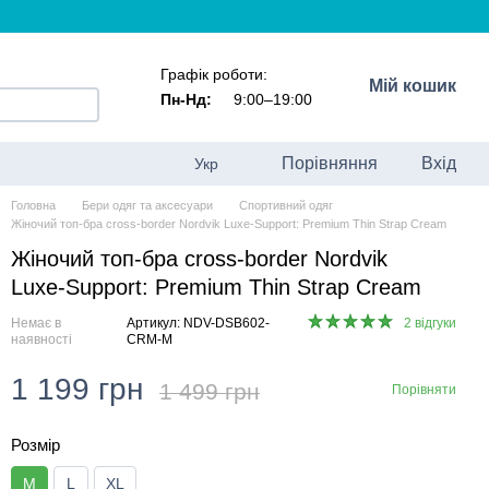
Графік роботи:
Мій кошик
Пн-Нд:
9:00–19:00
Порівняння
Вхід
Укр
Головна
Бери одяг та аксесуари
Спортивний одяг
Жіночий топ-бра cross-border Nordvik Luxe-Support: Premium Thin Strap Cream
Жіночий топ-бра cross-border Nordvik
Luxe-Support: Premium Thin Strap Cream
Немає в
Артикул: NDV-DSB602-
2 відгуки
наявності
CRM-M
1 199 грн
1 499 грн
Порівняти
Розмір
M
L
XL