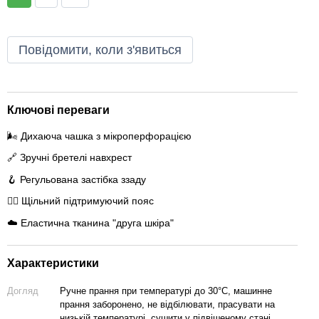
Повідомити, коли з'явиться
Ключові переваги
🌬️ Дихаюча чашка з мікроперфорацією
🔗 Зручні бретелі навхрест
🪝 Регульована застібка ззаду
🧘‍♀️ Щільний підтримуючий пояс
☁️ Еластична тканина "друга шкіра"
Характеристики
Догляд
Ручне прання при температурі до 30°C, машинне
прання заборонено, не відбілювати, прасувати на
низькій температурі, сушити у підвішеному стані.