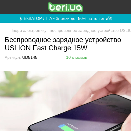
☀️ ЕКВАТОР ЛІТА • Знижки до -50% на топ-хіти🚀
Бери электронику
Беспроводное зарядное устройство USLI
Беспроводное зарядное устройство
USLION Fast Charge 15W
Артикул:
UD5145
10 отзывов