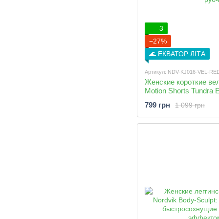
3
−27%
🌊 ЕКВАТОР ЛІТА
Артикул: NDV-KJ016-VEL-RE
Женские короткие ве
Motion Shorts Tundra 
посадкой и широким 
799 грн
1 099 грн
рубчик