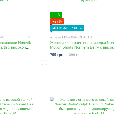
3
−27%
🌊 ЕКВАТОР ЛІТА
5
D-S
Артикул: NDV-KJ016-VEL-PUR-S
лосипедки Nordvik
Женские короткие велосипедки Nord
Earth с высокой
Motion Shorts Northern Berry с высо
утягивающим поясом в
посадкой и широким утягивающим п
799 грн
1 099 грн
рубчик