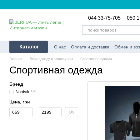
Перейти к основному контенту
044 33-75-705
050 1
Каталог
О нас
Оплата и доставка
Обмен и воз
Условия использования сайта
Оферт
Главная
Бери одежду и аксессуары
Спортивная одежда
Спортивная одежда
Бренд
Nordvik
120
Цена, грн
От Цена, грн
До Цена, грн
OK