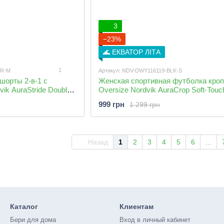
3
−23%
🌊 ЕКВАТОР ЛІТА
1
UR-M
Артикул: NDV-DWY116119-BLK-S
шорты 2-в-1 с
Женская спортивная футболка кроп
ik AuraStride Double-
Oversize Nordvik AuraCrop Soft-Touc
le
999 грн
1 299 грн
Назад
1
2
3
4
5
6
...
Каталог
Клиентам
Бери для дома
Вход в личный кабинет