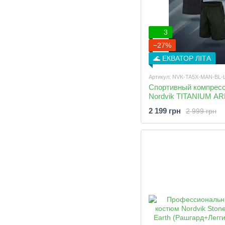
3
−27%
🌊 ЕКВАТОР ЛІТА
Артикул: NVK-TA5X-MAN-BL-
Спортивный компресс
Nordvik TITANIUM AR
Тайтсы, Шорты, Худи
2 199 грн
2 999 грн