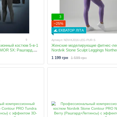
3
−25%
🌊 ЕКВАТОР ЛІТА
9
L
Артикул: NDV-KJ016-LEG-PUR-S
ионный костюм 5-в-1
Женские моделирующие фитнес-ле
MOR 5X: Рашгард,
Nordvik Stone Sculpt Leggings Northe
, Футболка
в рубчик с эффектом пуш-ап
1 199 грн
1 599 грн