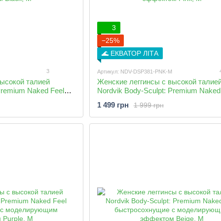
3
−25%
🌊 ЕКВАТОР ЛІТА
3
Артикул: NDV-DSP381-PNK-M
высокой талией
Женские леггинсы с высокой талие
Premium Naked Feel
Nordvik Body-Sculpt: Premium Naked
оделирующим
быстросохнущие с моделирующим
1 499 грн
1 999 грн
эффектом Pink