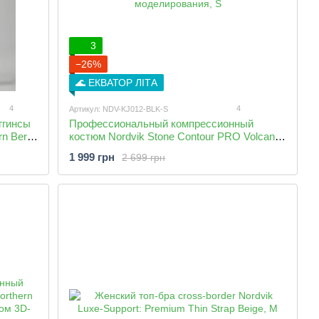
3
−26%
🌊 ЕКВАТОР ЛІТА
4
4
Артикул: NDV-KJ012-BLK-S
ггинсы
Профессиональный компрессионный
rn Berry
костюм Nordvik Stone Contour PRO Volcanic
Black (Рашгард+Леггинсы) с эффектом 3D-
1 999 грн
2 699 грн
моделирования