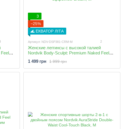
3
−25%
🌊 ЕКВАТОР ЛІТА
4
2
Артикул: NDV-DSP381-CRM-M
й
Женские леггинсы с высокой талией
 Feel
Nordvik Body-Sculpt: Premium Naked Feel
быстросохнущие с моделирующим
1 499 грн
1 999 грн
эффектом Cream