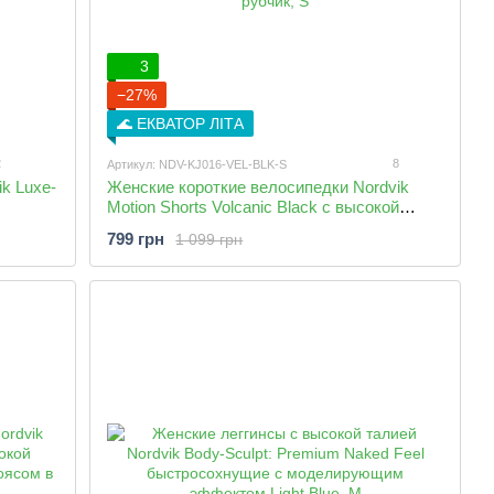
3
−27%
🌊 ЕКВАТОР ЛІТА
2
8
Артикул: NDV-KJ016-VEL-BLK-S
ik Luxe-
Женские короткие велосипедки Nordvik
Motion Shorts Volcanic Black с высокой
посадкой и широким утягивающим поясом в
799 грн
1 099 грн
рубчик