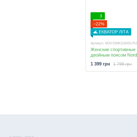
3
−22%
🌊 ЕКВАТОР ЛІТА
Артикул: NDV-DWK116055-P
Женские спортивные 
двойным поясом Nordv
Waist Cool-Touch Purp
1 399 грн
1 799 грн