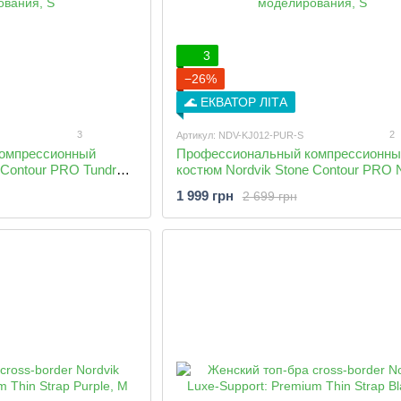
3
−26%
🌊 ЕКВАТОР ЛІТА
3
2
Артикул: NDV-KJ012-PUR-S
омпрессионный
Профессиональный компрессионны
 Contour PRO Tundra
костюм Nordvik Stone Contour PRO N
инсы) с эффектом 3D-
Berry (Рашгард+Леггинсы) с эффек
1 999 грн
2 699 грн
моделирования