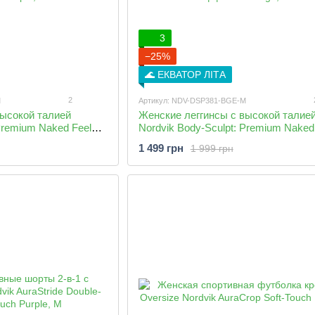
3
−25%
🌊 ЕКВАТОР ЛІТА
2
M
Артикул: NDV-DSP381-BGE-M
высокой талией
Женские леггинсы с высокой талие
Premium Naked Feel
Nordvik Body-Sculpt: Premium Naked
оделирующим
быстросохнущие с моделирующим
1 499 грн
1 999 грн
эффектом Beige