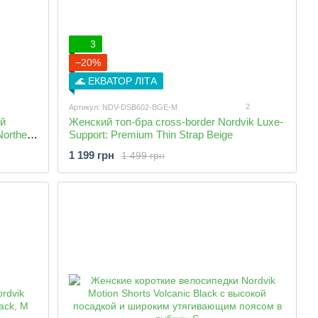
3
−20%
🌊 ЕКВАТОР ЛІТА
2
Артикул: NDV-DSB602-BGE-M
й
Женский топ-бра cross-border Nordvik Luxe-
orthern
Support: Premium Thin Strap Beige
том 3D-
1 199 грн
1 499 грн