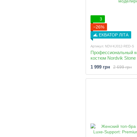
3
−26%
🌊 ЕКВАТОР ЛІТА
Артикул: NDV-KJ012-RED-S
Профессиональный к
костюм Nordvik Stone
Earth (Рашгард+Легг
1 999 грн
2 699 грн
моделирования