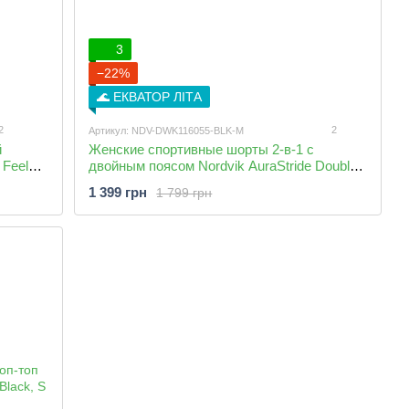
3
−22%
🌊 ЕКВАТОР ЛІТА
2
2
Артикул: NDV-DWK116055-BLK-M
й
Женские спортивные шорты 2-в-1 с
 Feel
двойным поясом Nordvik AuraStride Double-
Waist Cool-Touch Black
1 399 грн
1 799 грн