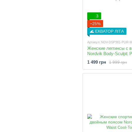
3
−25%
🌊 ЕКВАТОР ЛІТА
Артикул: NDV-DSP381-PUR-
Женские леггинсы с 
Nordvik Body-Sculpt: 
быстросохнущие с м
1 499 грн
1 999 грн
эффектом Purple