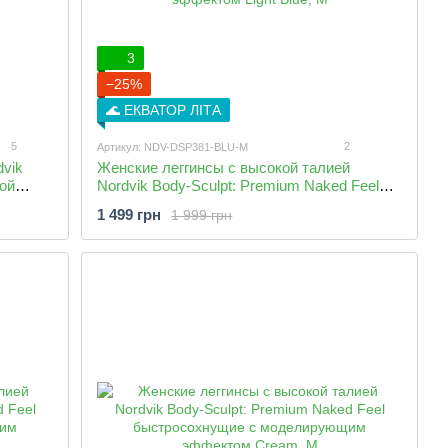
3
−25%
🌊 ЕКВАТОР ЛІТА
5
2
Артикул: NDV-DSP381-BLU-M
vik
Женские леггинсы с высокой талией
кой
Nordvik Body-Sculpt: Premium Naked Feel
оясом в
быстросохнущие с моделирующим
1 499 грн
1 999 грн
эффектом Light Blue