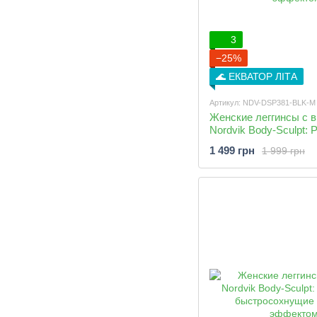
3
−25%
🌊 ЕКВАТОР ЛІТА
Артикул: NDV-DSP381-BLK-M
Женские леггинсы с 
Nordvik Body-Sculpt: 
быстросохнущие с м
1 499 грн
1 999 грн
эффектом Black