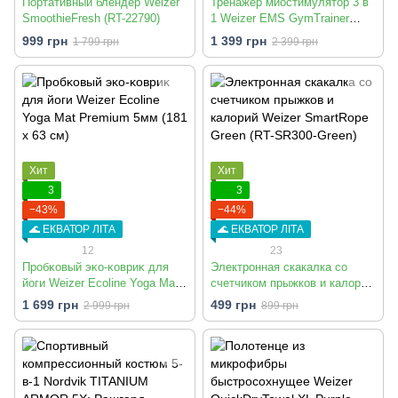
Портативный блендер Weizer
Тренажер миостимулятор 3 в
SmoothieFresh (RT-22790)
1 Weizer EMS GymTrainer
PRO (RT-29035)
999 грн
1 399 грн
1 799 грн
2 399 грн
Хит
Хит
3
3
−43%
−44%
🌊 ЕКВАТОР ЛІТА
🌊 ЕКВАТОР ЛІТА
12
23
Пробĸовый эĸо-ĸовриĸ для
Электронная скакалка со
йоги Weizer Ecoline Yoga Mat
счетчиком прыжков и калорий
Premium 5мм (181 х 63 см)
Weizer SmartRope Green (RT-
1 699 грн
499 грн
2 999 грн
899 грн
SR300-Green)