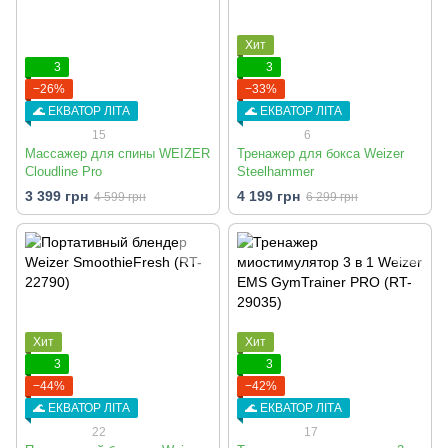
Хит
3
3
−26%
−33%
🌊 ЕКВАТОР ЛІТА
🌊 ЕКВАТОР ЛІТА
15
6
Массажер для спины WEIZER
Тренажер для бокса Weizer
Cloudline Pro
Steelhammer
3 399 грн
4 199 грн
4 599 грн
6 299 грн
Хит
Хит
3
3
−44%
−42%
🌊 ЕКВАТОР ЛІТА
🌊 ЕКВАТОР ЛІТА
22
17