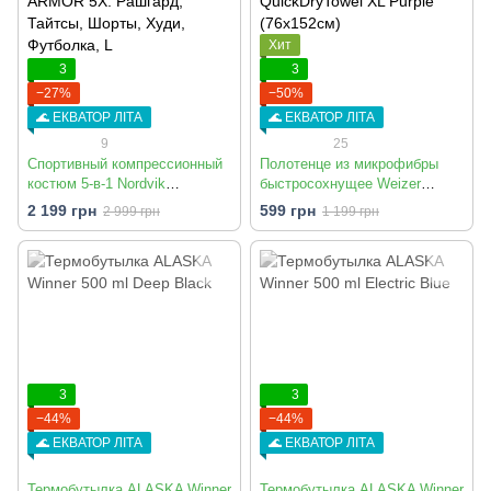
Хит
3
3
−27%
−50%
🌊 ЕКВАТОР ЛІТА
🌊 ЕКВАТОР ЛІТА
9
25
Спортивный компрессионный
Полотенце из микрофибры
костюм 5-в-1 Nordvik
быстросохнущее Weizer
TITANIUM ARMOR 5X:
QuickDryTowel XL Purple
2 199 грн
599 грн
2 999 грн
1 199 грн
Рашгард, Тайтсы, Шорты,
(76x152см)
Худи, Футболка
3
3
−44%
−44%
🌊 ЕКВАТОР ЛІТА
🌊 ЕКВАТОР ЛІТА
Термобутылка ALASKA Winner
Термобутылка ALASKA Winner