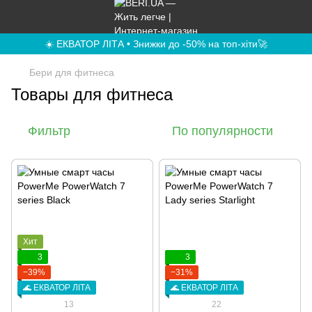
☀️ ЕКВАТОР ЛІТА • Знижки до -50% на топ-хіти🚀
Бери для фитнеса
Товары для фитнеса
Фильтр
По популярности
Хит
3
3
−39%
−31%
🌊 ЕКВАТОР ЛІТА
🌊 ЕКВАТОР ЛІТА
13
22