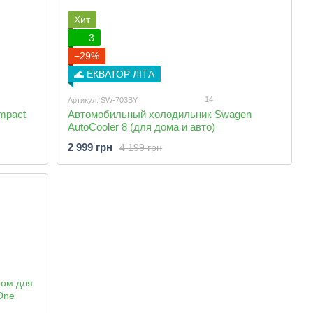
Хит
3
−29%
🌊 ЕКВАТОР ЛІТА
14
Артикул: SW-703BY
mpact
Автомобильный холодильник Swagen
AutoCooler 8 (для дома и авто)
2 999 грн
4 199 грн