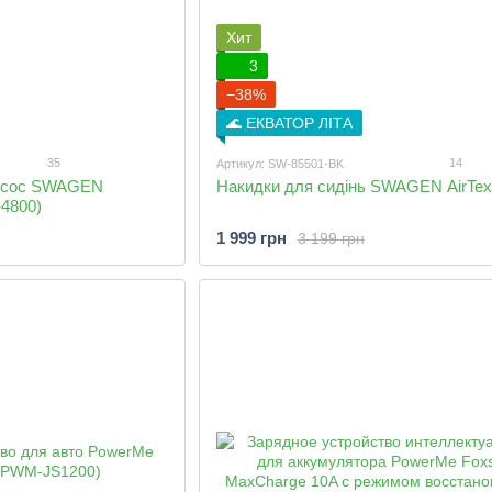
Хит
3
−38%
🌊 ЕКВАТОР ЛІТА
35
14
Артикул: SW-85501-BK
есос SWAGEN
Накидки для сидінь SWAGEN AirTex
4800)
1 999 грн
3 199 грн