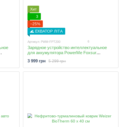
Хит
3
−25%
🌊 ЕКВАТОР ЛІТА
6
Артикул: PWM-FPT200
ьное
Зарядное устройство интеллектуальное
для аккумулятора PowerMe Foxsur
овления
UltraCharge 20A с режимом восстановления
3 999 грн
5 299 грн