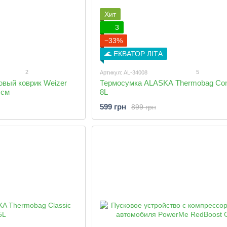
Хит
3
−33%
🌊 ЕКВАТОР ЛІТА
2
5
Артикул: AL-34008
вый коврик Weizer
Термосумка ALASKA Thermobag Co
 см
8L
599 грн
899 грн