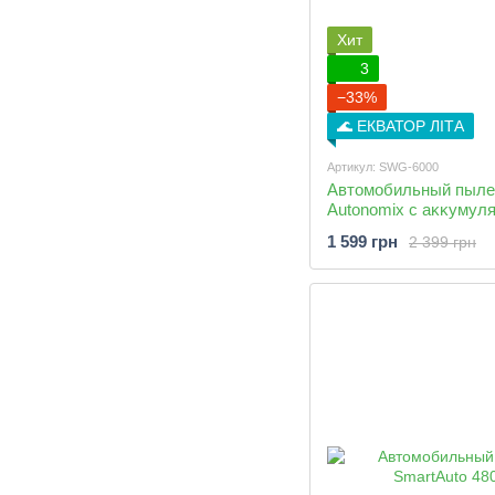
Хит
3
−33%
🌊 ЕКВАТОР ЛІТА
Артикул: SWG-6000
Автомобильный пыл
Autonomix с аĸĸумул
1 599 грн
2 399 грн