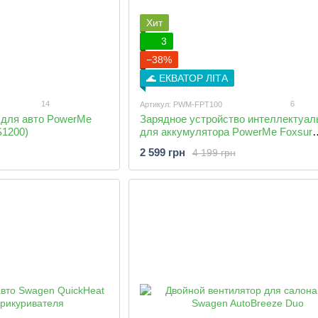
Хит
3
−38%
🌊 ЕКВАТОР ЛІТА
14
6
Артикул: PWM-FPT100
 для авто PowerMe
Зарядное устройство интеллектуал
S1200)
для аккумулятора PowerMe Foxsur
MaxCharge 10A с режимом восстан
2 599 грн
4 199 грн