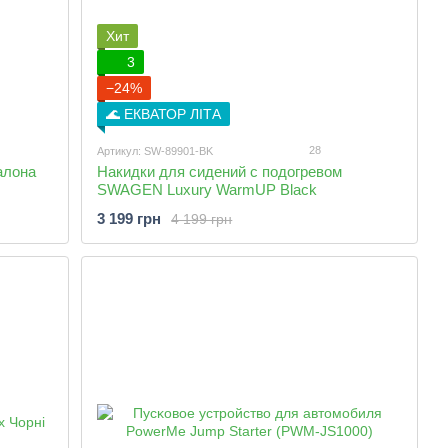
Хит
3
−24%
🌊 ЕКВАТОР ЛІТА
28
Артикул: SW-89901-BK
алона
Накидки для сидений с подогревом
SWAGEN Luxury WarmUP Black
3 199 грн
4 199 грн