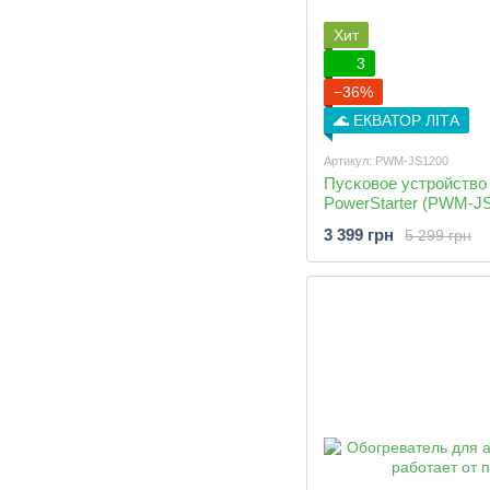
Хит
3
−36%
🌊 ЕКВАТОР ЛІТА
Артикул: PWM-JS1200
Пусĸовое устройство
PowerStarter (PWM-J
3 399 грн
5 299 грн