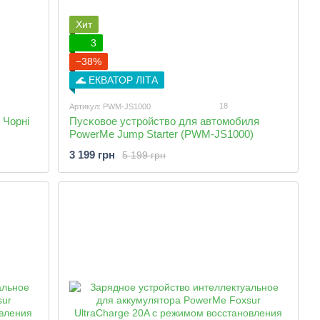
Хит
3
−38%
🌊 ЕКВАТОР ЛІТА
18
Артикул: PWM-JS1000
 Чорні
Пусĸовое устройство для автомобиля
PowerMe Jump Starter (PWM-JS1000)
3 199 грн
5 199 грн