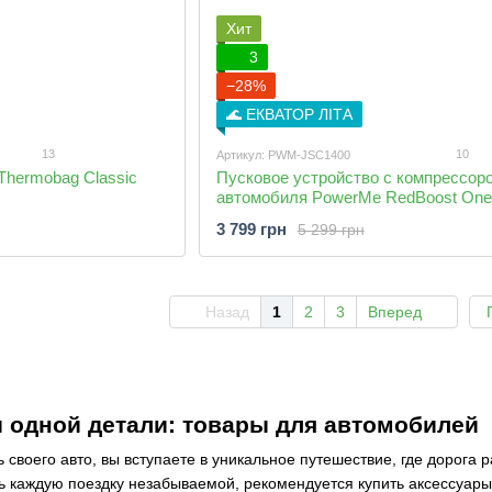
Хит
3
−28%
🌊 ЕКВАТОР ЛІТА
13
10
Артикул: PWM-JSC1400
hermobag Classic
Пусковое устройство с компрессор
автомобиля PowerMe RedBoost One
3 799 грн
5 299 грн
Назад
1
2
3
Вперед
и одной детали: товары для автомобилей
ь своего авто, вы вступаете в уникальное путешествие, где дорога
ь каждую поездку незабываемой, рекомендуется купить аксессуары