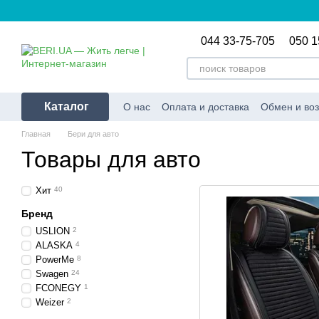
Перейти к основному контенту
044 33-75-705
050 1
Каталог
О нас
Оплата и доставка
Обмен и воз
Условия использования сайта
Оферт
Главная
Бери для авто
Товары для авто
Хит
40
Бренд
USLION
2
ALASKA
4
PowerMe
8
Swagen
24
FCONEGY
1
Weizer
2