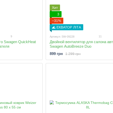
Хит
3
−31%
🌊 ЕКВАТОР ЛІТА
9
11
Артикул: SW-09228
то Swagen QuickHeat
Двойной вентилятор для салона ав
ателя
Swagen AutoBreeze Duo
899 грн
1 299 грн