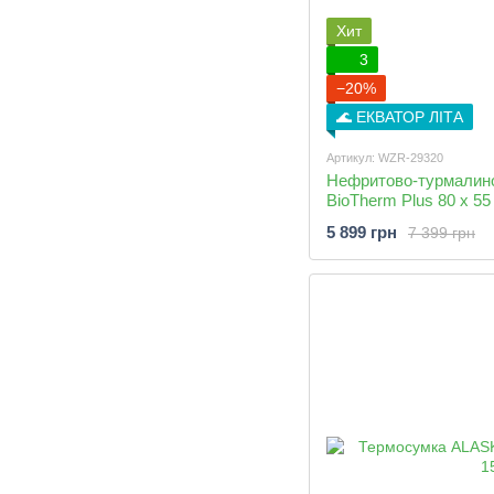
Хит
3
−20%
🌊 ЕКВАТОР ЛІТА
Артикул: WZR-29320
Нефритово-турмалино
BioTherm Plus 80 х 55
5 899 грн
7 399 грн