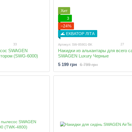
Хит
3
−24%
🌊 ЕКВАТОР ЛІТА
33
27
Артикул: SW-85901-BK
есос SWAGEN
Накидки из алькантары для всего с
ятором (SWG-6000)
SWAGEN Luxury Черные
5 199 грн
6 799 грн