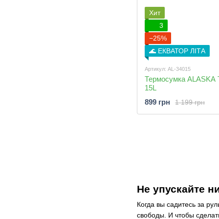
Хит
3
−25%
🌊 ЕКВАТОР ЛІТА
Артикул: AL-34015
Термосумка ALASKA T
15L
899 грн
1 199 грн
Не упускайте н
Когда вы садитесь за рул
свободы. И чтобы сделат