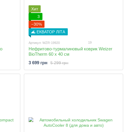
Хит
3
−30%
🌊 ЕКВАТОР ЛІТА
19
Артикул: WZR-19920
то
Нефритово-турмалиновый коврик Weizer
BioTherm 60 х 40 см
3 699 грн
5 299 грн