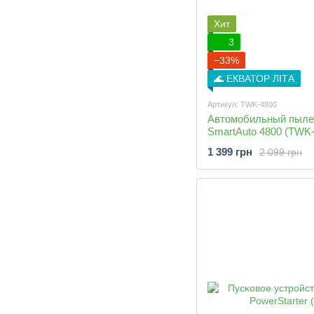
Хит
3
−33%
🌊 ЕКВАТОР ЛІТА
Артикул: TWK-4800
Автомобильный пыл
SmartAuto 4800 (TWK-
1 399 грн
2 099 грн