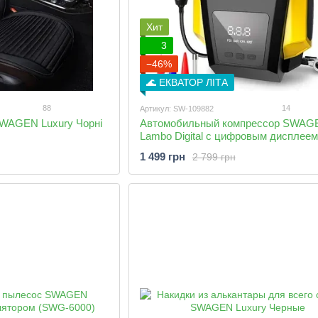
Хит
3
−46%
🌊 ЕКВАТОР ЛІТА
88
14
Артикул: SW-109882
SWAGEN Luxury Чорні
Автомобильный компрессор SWAG
Lambo Digital с цифровым дисплеем
1 499 грн
2 799 грн