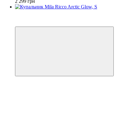
2 299 грн
3
−32%
🌊 ЕКВАТОР ЛІТА