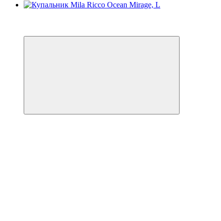
3
−32%
🌊 ЕКВАТОР ЛІТА