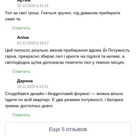
Артем
30.12.2025 в 11:16
Топ за свої гроші. Гнеться зручно, під диваном прибирати
саме те.
Ответить
Аліна
02.12.2025 в 19:27
Цей пилосос реально змінив прибирання вдома 👍 Потужність
гарна, прекрасно збирає пил і крихти на підлозі та килимі, а
світлодіодна щітка допомагає помітити пил у темних місцях.
Ответить
Дарина
18.11.2025 в 10:21
Сподобався дизайн і бездротовий формат — можна вільно
їздити по всій квартирі. Є два режими потужності, і батарея
тримає достатньо довго.
Ответить
Еще 5 отзывов