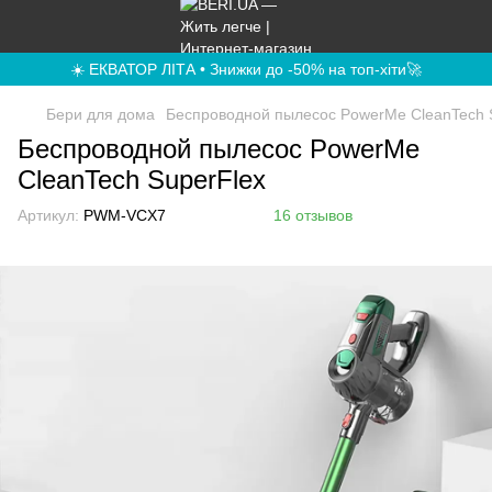
☀️ ЕКВАТОР ЛІТА • Знижки до -50% на топ-хіти🚀
Бери для дома
Беспроводной пылесос PowerMe CleanTech 
Беспроводной пылесос PowerMe
CleanTech SuperFlex
Артикул:
PWM-VCX7
16 отзывов