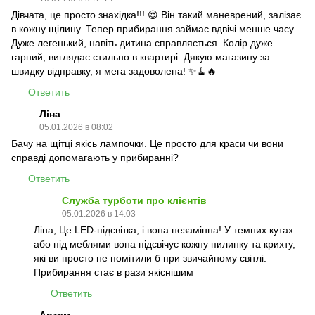
Дівчата, це просто знахідка!!! 😍 Він такий маневрений, залізає
в кожну щілину. Тепер прибирання займає вдвічі менше часу.
Дуже легенький, навіть дитина справляється. Колір дуже
гарний, виглядає стильно в квартирі. Дякую магазину за
швидку відправку, я мега задоволена! ✨🧹🔥
Ответить
Ліна
05.01.2026 в 08:02
Бачу на щітці якісь лампочки. Це просто для краси чи вони
справді допомагають у прибиранні?
Ответить
Служба турботи про клієнтів
05.01.2026 в 14:03
Ліна, Це LED-підсвітка, і вона незамінна! У темних кутах
або під меблями вона підсвічує кожну пилинку та крихту,
які ви просто не помітили б при звичайному світлі.
Прибирання стає в рази якіснішим
Ответить