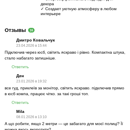
декора
✓ Создает уютную атмосферу в любом
интерьере
Отзывы
16
Дмитро Ковальчук
23.04.2026 в 15:44
Підключив через юсб, світить яскраво і рівно. Компактна штука,
стало набагато затишніше.
Ответить
Ден
23.01.2026 в 19:32
все гуд, приклеїв за монітор, світить яскраво. підключив прямо
в юсб компа, працює чітко. за такі гроші топ.
Ответить
Mila
08.01.2026 в 13:10
А що робити, якщо 2 метри — це забагато для моєї полиці? Її
можна якось вкоротити?