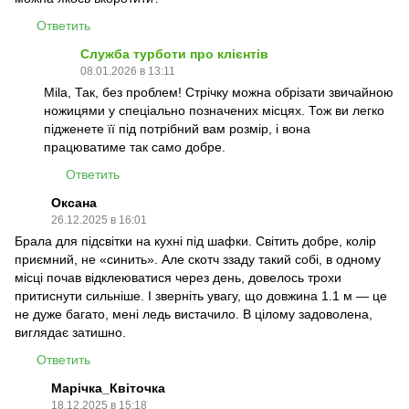
Ответить
Служба турботи про клієнтів
08.01.2026 в 13:11
Mila, Так, без проблем! Стрічку можна обрізати звичайною
ножицями у спеціально позначених місцях. Тож ви легко
підженете її під потрібний вам розмір, і вона
працюватиме так само добре.
Ответить
Оксана
26.12.2025 в 16:01
Брала для підсвітки на кухні під шафки. Світить добре, колір
приємний, не «синить». Але скотч ззаду такий собі, в одному
місці почав відклеюватися через день, довелось трохи
притиснути сильніше. І зверніть увагу, що довжина 1.1 м — це
не дуже багато, мені ледь вистачило. В цілому задоволена,
виглядає затишно.
Ответить
Марічка_Квіточка
18.12.2025 в 15:18