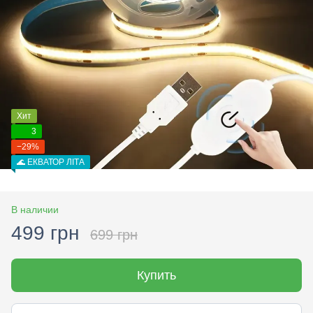
Хит
3
−29%
🌊 ЕКВАТОР ЛІТА
В наличии
499 грн
699 грн
Купить