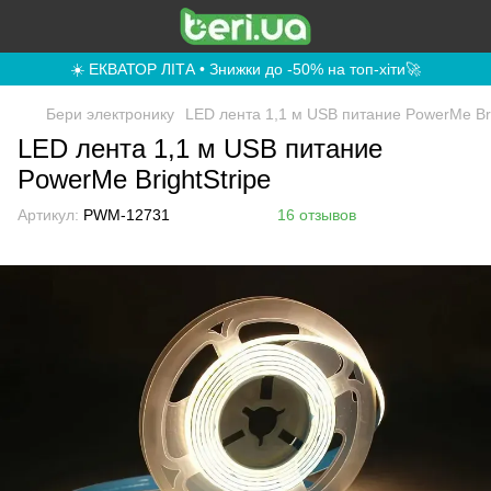
☀️ ЕКВАТОР ЛІТА • Знижки до -50% на топ-хіти🚀
Бери электронику
LED лента 1,1 м USB питание PowerMe Bri
LED лента 1,1 м USB питание
PowerMe BrightStripe
Артикул:
PWM-12731
16 отзывов