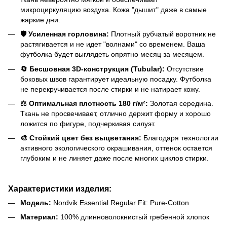
микроциркуляцию воздуха. Кожа "дышит" даже в самые
жаркие дни.
🛡️ Усиленная горловина:
Плотный рубчатый воротник не
растягивается и не идет "волнами" со временем. Ваша
футболка будет выглядеть опрятно месяц за месяцем.
🔄 Бесшовная 3D-конструкция (Tubular):
Отсутствие
боковых швов гарантирует идеальную посадку. Футболка
не перекручивается после стирки и не натирает кожу.
⚖️ Оптимальная плотность 180 г/м²:
Золотая середина.
Ткань не просвечивает, отлично держит форму и хорошо
ложится по фигуре, подчеркивая силуэт.
🎨 Стойкий цвет без выцветания:
Благодаря технологии
активного экологического окрашивания, оттенок остается
глубоким и не линяет даже после многих циклов стирки.
Характеристики изделия:
Модель:
Nordvik Essential Regular Fit: Pure-Cotton
Материал:
100% длинноволокнистый гребенной хлопок