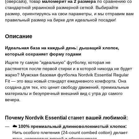
(оверсайз), товар
маломерит на 2 размера
по сравнению со
стандартной украинской размерной сеткой. Выбирайте
размер, ориентируясь на свои параметры, и мы отправим вам
правильный размер на бирке для идеальной посадки!
Описание
Идеальная база на каждый день: дышащий хлопок,
который сохраняет форму годами
Ищете ту самую "идеальную" футболку, которая не
растянется после первой стирки и в которой никогда не будет
жарко? Мужская базовая футболка Nordvik Essential Regular
Fit — это ваш новый стандарт ежедневного комфорта. Она
создана для тех, кто ценит свободу движений, премиальные
материалы и безупречный внешний вид с утра до самого
вечера.
Почему Nordvik Essential станет вашей любимой:
☁️ 100% премиальный длинноволокнистый хлопок:
Нить особого плетения (24-count combed cotton) делает
ткань невероятно мягкой и обеспечивает