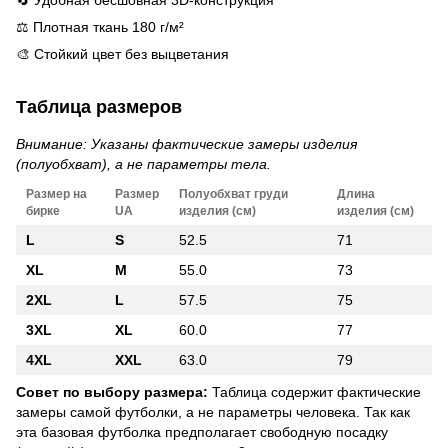
🔄 Удобная бесшовная 3D-конструкция
⚖️ Плотная ткань 180 г/м²
🎨 Стойкий цвет без выцветания
Таблица размеров
Внимание: Указаны фактические замеры изделия
(полуобхват), а не параметры тела.
Размер на
Размер
Полуобхват груди
Длина
бирке
UA
изделия (см)
изделия (см)
L
S
52.5
71
XL
M
55.0
73
2XL
L
57.5
75
3XL
XL
60.0
77
4XL
XXL
63.0
79
Совет по выбору размера:
Таблица содержит фактические
замеры самой футболки, а не параметры человека. Так как
эта базовая футболка предполагает свободную посадку