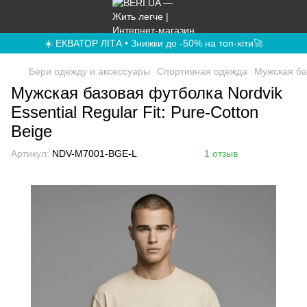
☀️ ЕКВАТОР ЛІТА • Знижки до -50% на топ-хіти🚀
Бери одежду и аксессуары
Спортивная одежда
Мужская баз
Мужская базовая футболка Nordvik
Essential Regular Fit: Pure-Cotton
Beige
Артикул:
NDV-M7001-BGE-L
1 отзыв