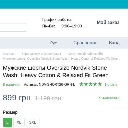
График работы:
Мой заказ
Пн-Вс:
9:00–19:00
Сравнение
Вход
Рус
Главная
Бери одежду и аксессуары
Спортивный лайфстайл
Мужские шорты Oversize Nordvik Stone Wash: Heavy Cotton & Relaxed Fit Green
Мужские шорты Oversize Nordvik Stone
Wash: Heavy Cotton & Relaxed Fit Green
В наличии
Артикул: NDV-SHORT26-GRN-L
1 отзыв
899 грн
1 199 грн
К сравнению
Размер
L
XL
3XL