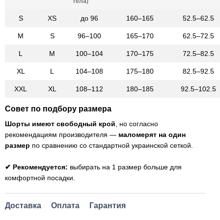
тела)
S
XS
до 96
160–165
52.5–62.5
M
S
96–100
165–170
62.5–72.5
L
M
100–104
170–175
72.5–82.5
XL
L
104–108
175–180
82.5–92.5
XXL
XL
108–112
180–185
92.5–102.5
Совет по подбору размера
Шорты имеют свободный крой
, но согласно
рекомендациям производителя —
маломерят на один
размер
по сравнению со стандартной украинской сеткой.
✔ Рекомендуется:
выбирать на 1 размер больше для
комфортной посадки.
Доставка
Оплата
Гарантия