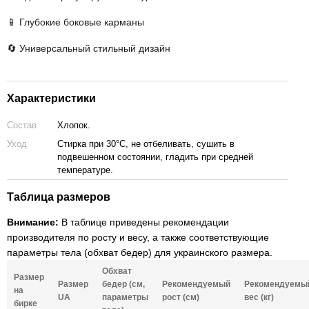
📱 Глубокие боковые карманы
🔄 Универсальный стильный дизайн
Характеристики
Состав
Хлопок.
Уход
Стирка при 30°C, не отбеливать, сушить в
подвешенном состоянии, гладить при средней
температуре.
Таблица размеров
Внимание:
В таблице приведены рекомендации
производителя по росту и весу, а также соответствующие
параметры тела (обхват бедер) для украинского размера.
Обхват
Размер
Размер
бедер (см,
Рекомендуемый
Рекомендуемы
на
UA
параметры
рост (см)
вес (кг)
бирке