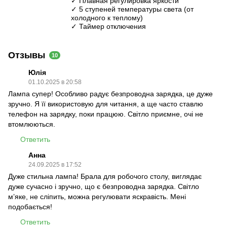
✓ Плавная регулировка яркости
✓ 5 ступеней температуры света (от
холодного к теплому)
✓ Таймер отключения
Отзывы
10
Юлія
01.10.2025 в 20:58
Лампа супер! Особливо радує безпроводна зарядка, це дуже
зручно. Я її використовую для читання, а ще часто ставлю
телефон на зарядку, поки працюю. Світло приємне, очі не
втомлюються.
Ответить
Анна
24.09.2025 в 17:52
Дуже стильна лампа! Брала для робочого столу, виглядає
дуже сучасно і зручно, що є безпроводна зарядка. Світло
м’яке, не сліпить, можна регулювати яскравість. Мені
подобається!
Ответить