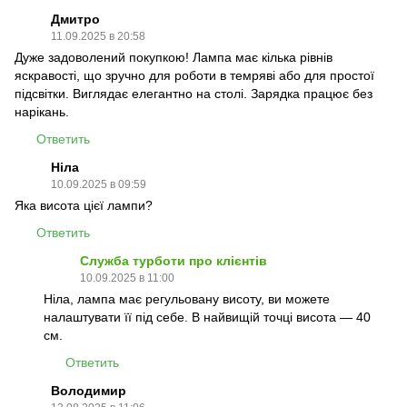
Дмитро
11.09.2025 в 20:58
Дуже задоволений покупкою! Лампа має кілька рівнів
яскравості, що зручно для роботи в темряві або для простої
підсвітки. Виглядає елегантно на столі. Зарядка працює без
нарікань.
Ответить
Ніла
10.09.2025 в 09:59
Яка висота цієї лампи?
Ответить
Служба турботи про клієнтів
10.09.2025 в 11:00
Ніла, лампа має регульовану висоту, ви можете
налаштувати її під себе. В найвищій точці висота — 40
см.
Ответить
Володимир