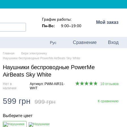
График работы:
Мой заказ
Пн-Вс:
9:00–19:00
Сравнение
Вход
Рус
Главная
Бери электронику
Наушники беспроводные PowerMe AirBeats Sky White
Наушники беспроводные PowerMe
AirBeats Sky White
Нет в
Артикул: PWM-AIR31-
10 отзывов
наличии
WHT
599 грн
999 грн
К сравнению
Выберите цвет