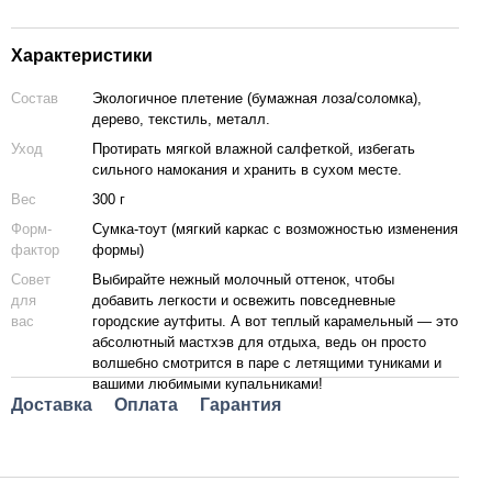
Характеристики
Состав
Экологичное плетение (бумажная лоза/соломка),
дерево, текстиль, металл.
Уход
Протирать мягкой влажной салфеткой, избегать
сильного намокания и хранить в сухом месте.
Вес
300 г
Форм-
Сумка-тоут (мягкий каркас с возможностью изменения
фактор
формы)
Совет
Выбирайте нежный молочный оттенок, чтобы
для
добавить легкости и освежить повседневные
вас
городские аутфиты. А вот теплый карамельный — это
абсолютный мастхэв для отдыха, ведь он просто
волшебно смотрится в паре с летящими туниками и
вашими любимыми купальниками!
Доставка
Оплата
Гарантия