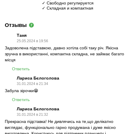
✓ Свободно регулируется
✓ Складная и компактная
Отзывы
7
Таня
25.05.2024 в 19:56
Задоволена підставкою, давно хотіла собі таку річ. Якісна
зручна в використанні, компактна складна, не займає багато
місця
Ответить
Лариса Бєлоголова
31.01.2024 в 21:34
Забула зірочки😁
Ответить
Лариса Бєлоголова
31.01.2024 в 21:32
Прекрасна підставка! Не дивлячись на те,що делікатно
виглядає, функціонально гарно продумана і дуже якісно
виготовлена. Користуюсь для підтримки планшету і