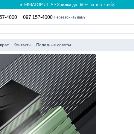
☀️ ЕКВАТОР ЛІТА • Знижки до -50% на топ-хіти🚀
57-4000
097 157-4000
Перезвонить вам?
врат
Контакты
Полезные советы