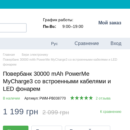
График работы:
Мой заказ
Пн-Вс:
9:00–19:00
Сравнение
Вход
Рус
Главная
Бери электронику
Повербанк 30000 mAh PowerMe MyCharge3 со встроенными кабелями и LED
фонарем
Повербанк 30000 mAh PowerMe
MyCharge3 со встроенными кабелями и
LED фонарем
В наличии
Артикул: PWM-PB038770
2 отзыва
1 199 грн
2 099 грн
К сравнению