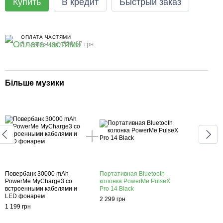
Купить
В кредит
Быстрый заказ
ОПЛАТА ЧАСТЯМИ
3 платежа по 399.67 грн
Більше музики
Кар
Повербанк 30000 mAh
Портативная Bluetooth
Пове
PowerMe MyCharge3 со
колонка PowerMe PulseX
Powe
встроенными кабелями и
Pro 14 Black
встр
LED фонарем
LED 
2 299 грн
1 199 грн
1 199