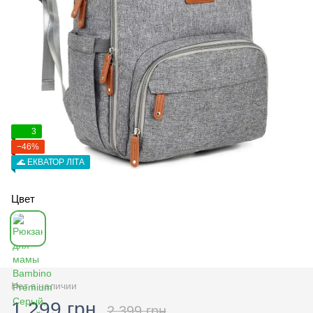
3
−46%
🌊 ЕКВАТОР ЛІТА
Цвет
Нет в наличии
1 299 грн
2 399 грн