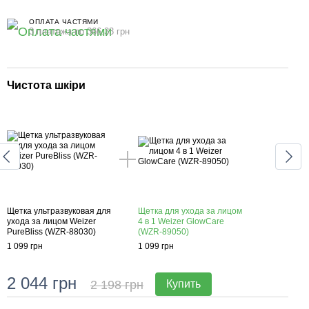
ОПЛАТА ЧАСТЯМИ
3 платежа по 366.33 грн
Чистота шкіри
Для
Щетка ультразвуковая для
Щетка для ухода за лицом
Щетк
ухода за лицом Weizer
4 в 1 Weizer GlowCare
уход
PureBliss (WZR-88030)
(WZR-89050)
Pure
1 099 грн
1 099 грн
1 099
2 044 грн
2 198 грн
Купить
2 