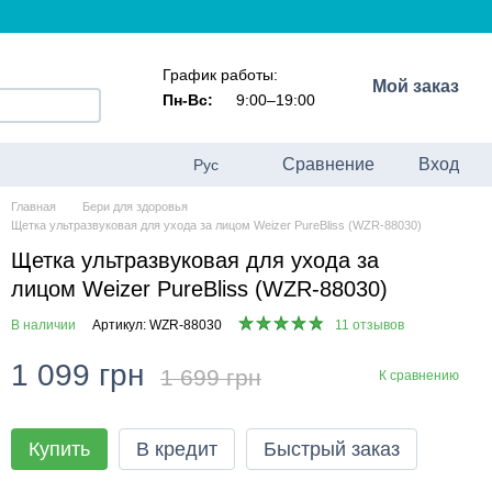
График работы:
Мой заказ
Пн-Вс:
9:00–19:00
Сравнение
Вход
Рус
Главная
Бери для здоровья
Щетка ультразвуковая для ухода за лицом Weizer PureBliss (WZR-88030)
Щетка ультразвуковая для ухода за
лицом Weizer PureBliss (WZR-88030)
В наличии
Артикул: WZR-88030
11 отзывов
1 099 грн
1 699 грн
К сравнению
Купить
В кредит
Быстрый заказ