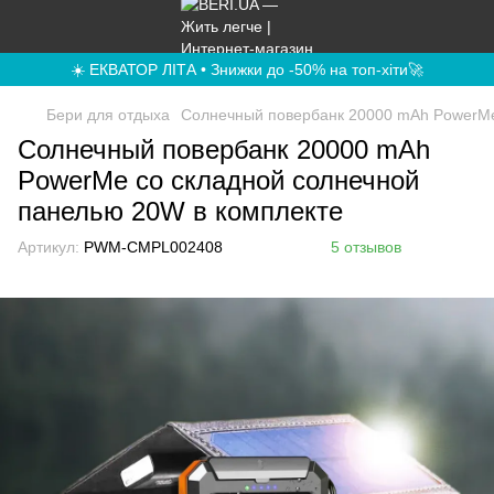
☀️ ЕКВАТОР ЛІТА • Знижки до -50% на топ-хіти🚀
Бери для отдыха
Солнечный повербанк 20000 mAh PowerMe
Солнечный повербанк 20000 mAh
PowerMe со складной солнечной
панелью 20W в комплекте
Артикул:
PWM-CMPL002408
5 отзывов