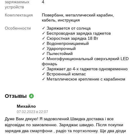
заряжаемых
4
устройств
Комплектация
Повербанк, металлический карабин,
кабель, инструкция
Особенности
✓ Заряжается от солнца
✓ Беспроводная зарядка гаджетов
✓ Скоростная зарядка 18 Вт
✓ Водонепроницаемый
✓ Ударопрочный
✓ Пылестойкий
✓ Многофункциональный сверхъяркий LED
фонарь
✓ Заряжает до 4-х гаджетов одновременно
✓ Встроенный компас
✓ Металлическое крепление с карабином
Отзывы
4
Михайло
07.02.2023 в 22:07
Дуже Вам дякую! Я задоволений.Швидка доставка і все
відповідає по замовленню. Заряджає швидко. Після покупки
зарядив два смартфони , радіо та порт.колонку. Ще два діоди