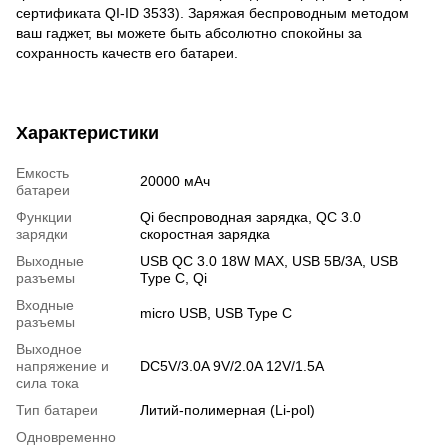
сертификата QI-ID 3533). Заряжая беспроводным методом
ваш гаджет, вы можете быть абсолютно спокойны за
сохранность качеств его батареи.
Характеристики
Емкость
20000 мАч
батареи
Функции
Qi беспроводная зарядка, QC 3.0
зарядки
скоростная зарядка
Выходные
USB QC 3.0 18W MAX, USB 5В/3А, USB
разъемы
Type C, Qi
Входные
micro USB, USB Type C
разъемы
Выходное
напряжение и
DC5V/3.0A 9V/2.0A 12V/1.5A
сила тока
Тип батареи
Литий-полимерная (Li-pol)
Одновременно