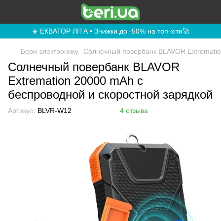
☀️ ЕКВАТОР ЛІТА • Знижки до -50% на топ-хіти🚀
Бери электронику
Солнечный повербанк BLAVOR Extrematio
Солнечный повербанк BLAVOR
Extremation 20000 mAh с
беспроводной и скоростной зарядкой
Артикул:
BLVR-W12
4 отзыва