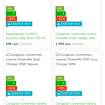
Хит
Хит
3
3
−46%
−41%
🌊 ЕКВАТОР ЛІТА
🌊 ЕКВАТОР ЛІТА
3
9
Термокружка ALASKA
Складная солнечная панель
Supreme Deep Black 500 ml
PowerMe Solar Charger 20W
Пиксель
699 грн
1 999 грн
1 299 грн
3 399 грн
Хит
Хит
3
3
−41%
−45%
🌊 ЕКВАТОР ЛІТА
🌊 ЕКВАТОР ЛІТА
11
19
Складная солнечная панель
Складная солнечная панель