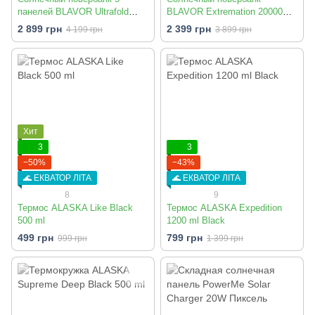
панелей BLAVOR Ultrafold
BLAVOR Extremation 20000
20000 mAh с беспроводной
mAh с беспроводной и
2 899 грн
2 399 грн
4 199 грн
3 899 грн
зарядкой
скоростной зарядкой
Хит
3
3
−50%
−43%
🌊 ЕКВАТОР ЛІТА
🌊 ЕКВАТОР ЛІТА
8
9
Термос ALASKA Like Black
Термос ALASKA Expedition
500 ml
1200 ml Black
499 грн
799 грн
999 грн
1 399 грн