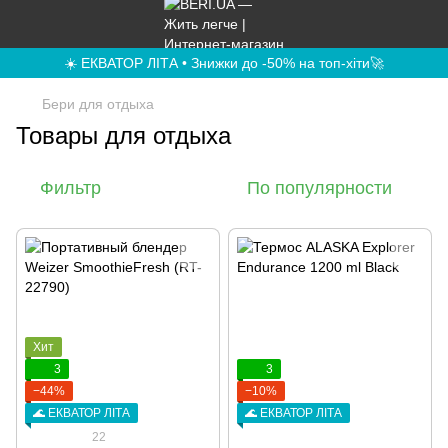
☀️ ЕКВАТОР ЛІТА • Знижки до -50% на топ-хіти🚀
Бери для отдыха
Товары для отдыха
Фильтр
По популярности
Хит
3
3
−44%
−10%
🌊 ЕКВАТОР ЛІТА
🌊 ЕКВАТОР ЛІТА
22