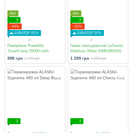
Хит
Хит
3
3
−44%
−52%
🌊 ЕКВАТОР ЛІТА
🌊 ЕКВАТОР ЛІТА
18
4
Повербанк PowerMe
Гамаĸ мальдивсĸий LaSiesta
SmartCamp 20000 mAh
Maldives White (HMK990155)
999 грн
1 299 грн
1 799 грн
2 699 грн
3
3