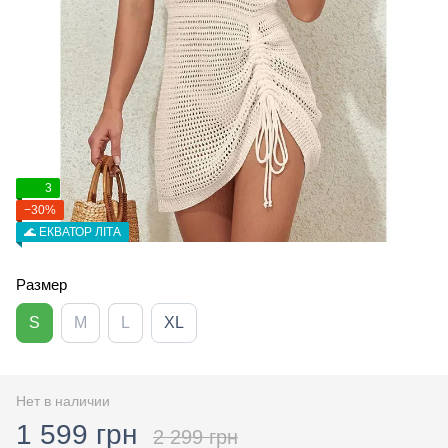
3
−30%
🌊 ЕКВАТОР ЛІТА
Размер
S
M
L
XL
Нет в наличии
1 599 грн
2 299 грн