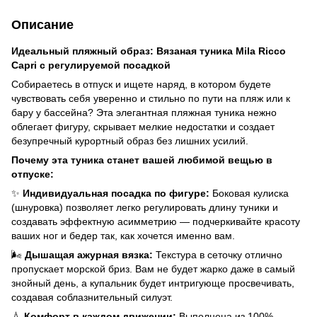
Описание
Идеальный пляжный образ: Вязаная туника Mila Ricco
Capri с регулируемой посадкой
Собираетесь в отпуск и ищете наряд, в котором будете
чувствовать себя уверенно и стильно по пути на пляж или к
бару у бассейна? Эта элегантная пляжная туника нежно
облегает фигуру, скрывает мелкие недостатки и создает
безупречный курортный образ без лишних усилий.
Почему эта туника станет вашей любимой вещью в
отпуске:
✨
Индивидуальная посадка по фигуре:
Боковая кулиска
(шнуровка) позволяет легко регулировать длину туники и
создавать эффектную асимметрию — подчеркивайте красоту
ваших ног и бедер так, как хочется именно вам.
🌬️
Дышащая ажурная вязка:
Текстура в сеточку отлично
пропускает морской бриз. Вам не будет жарко даже в самый
знойный день, а купальник будет интригующе просвечивать,
создавая соблазнительный силуэт.
💧
Комфорт в каждом движении:
Выполнена из 100%