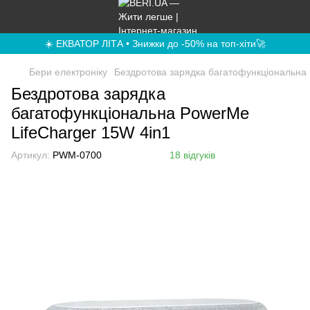
☀️ ЕКВАТОР ЛІТА • Знижки до -50% на топ-хіти🚀
Бери електроніку
Бездротова зарядка багатофункціональна 
Бездротова зарядка
багатофункціональна PowerMe
LifeCharger 15W 4in1
Артикул:
PWM-0700
18 відгуків