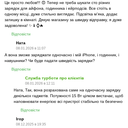
Це просто любов!!! 😍 Тепер не треба шукати сто різних
зарядок для айфона, годинника і ейрподсів. Все стоїть в
одному місці, дуже стильно виглядає. Підсвітка м'яка, додає
затишку в кімнаті. Дякую магазину за швидку відправку, я дуже
задоволена! ✨📱⌚🔥
Відповісти
Ната
08.01.2026 в 11:07
А вона зможе заряджати одночасно і мій iPhone, і годинник, і
навушники? Чи буде падати швидкість зарядки?
Відповісти
Служба турботи про клієнтів
08.01.2026 в 12:11
Ната, Так, вона розрахована саме на одночасну зарядку
декількох гаджетів. Потужності 15 Вт цілком вистачає, щоб
наповнювати енергією всі пристрої стабільно та безпечно
Відповісти
Ігор
08.12.2025 в 19:35