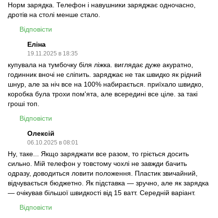
Норм зарядка. Телефон і навушники заряджає одночасно,
дротів на столі менше стало.
Відповісти
Еліна
19.11.2025 в 18:35
купувала на тумбочку біля ліжка. виглядає дуже акуратно,
годинник вночі не сліпить. заряджає не так швидко як рідний
шнур, але за ніч все на 100% набирається. приїхало швидко,
коробка була трохи пом'ята, але всередині все ціле. за такі
гроші топ.
Відповісти
Олексій
06.10.2025 в 08:01
Ну, таке... Якщо заряджати все разом, то гріється досить
сильно. Мій телефон у товстому чохлі не завжди бачить
одразу, доводиться ловити положення. Пластик звичайний,
відчувається бюджетно. Як підставка — зручно, але як зарядка
— очікував більшої швидкості від 15 ватт. Середній варіант.
Відповісти