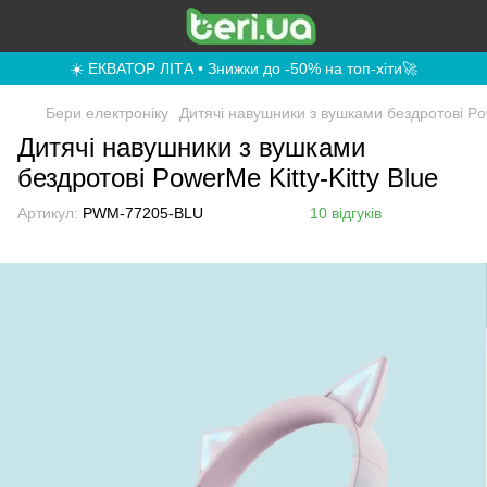
☀️ ЕКВАТОР ЛІТА • Знижки до -50% на топ-хіти🚀
Бери електроніку
Дитячі навушники з вушками бездротові Pow
Дитячі навушники з вушками
бездротові PowerMe Kitty-Kitty Blue
Артикул:
PWM-77205-BLU
10 відгуків