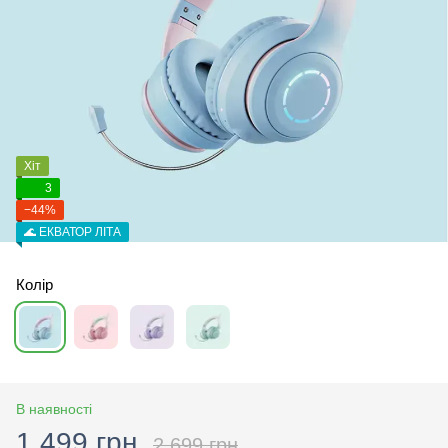
Хіт
3
−44%
🌊 ЕКВАТОР ЛІТА
Колір
В наявності
1 499 грн
2 699 грн